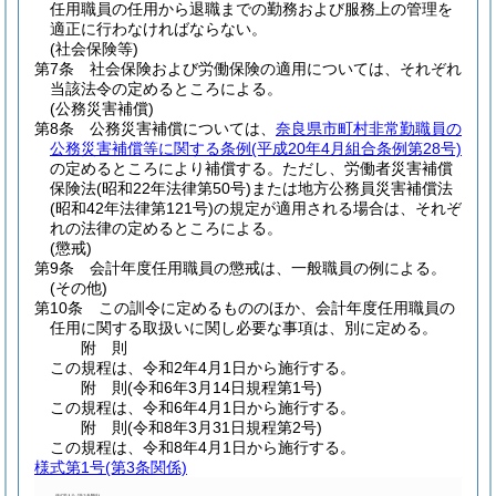
任用職員の任用から退職までの勤務および服務上の管理を
適正に行わなければならない。
(社会保険等)
第7条
社会保険および労働保険の適用については、それぞれ
当該法令の定めるところによる。
(公務災害補償)
第8条
公務災害補償については、
奈良県市町村非常勤職員の
公務災害補償等に関する条例
(平成20年4月組合条例第28号)
の定めるところにより補償する。
ただし、労働者災害補償
保険法
(昭和22年法律第50号)
または地方公務員災害補償法
(昭和42年法律第121号)
の規定が適用される場合は、それぞ
れの法律の定めるところによる。
(懲戒)
第9条
会計年度任用職員の懲戒は、一般職員の例による。
(その他)
第10条
この訓令に定めるもののほか、会計年度任用職員の
任用に関する取扱いに関し必要な事項は、別に定める。
附
則
この規程は、令和2年4月1日から施行する。
附
則
(令和6年3月14日
規程第1号)
この規程は、令和6年4月1日から施行する。
附
則
(令和8年3月31日
規程第2号)
この規程は、令和8年4月1日から施行する。
様式第1号
(第3条関係)