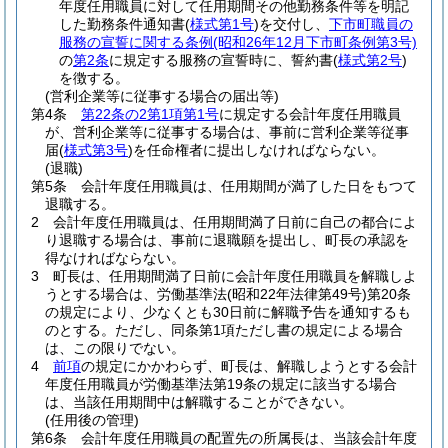
年度任用職員に対して任用期間その他勤務条件等を明記
した勤務条件通知書
(
様式第1号
)
を交付し、
下市町職員の
服務の宣誓に関する条例
(昭和26年12月下市町条例第3号)
の
第2条
に規定する服務の宣誓時に、誓約書
(
様式第2号
)
を徴する。
(営利企業等に従事する場合の届出等)
第4条
第22条の2第1項第1号
に規定する会計年度任用職員
が、営利企業等に従事する場合は、事前に営利企業等従事
届
(
様式第3号
)
を任命権者に提出しなければならない。
(退職)
第5条
会計年度任用職員は、任用期間が満了した日をもつて
退職する。
2
会計年度任用職員は、任用期間満了日前に自己の都合によ
り退職する場合は、事前に退職願を提出し、町長の承認を
得なければならない。
3
町長は、任用期間満了日前に会計年度任用職員を解職しよ
うとする場合は、労働基準法
(昭和22年法律第49号)
第20条
の規定により、少なくとも30日前に解職予告を通知するも
のとする。
ただし、同条第1項ただし書の規定による場合
は、この限りでない。
4
前項
の規定にかかわらず、町長は、解職しようとする会計
年度任用職員が労働基準法第19条の規定に該当する場合
は、当該任用期間中は解職することができない。
(任用後の管理)
第6条
会計年度任用職員の配置先の所属長は、当該会計年度