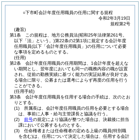
○下市町会計年度任用職員の任用に関する規程
令和2年3月19日
規程第2号
(趣旨)
第1条
この規程は、地方公務員法
(昭和25年法律第261号。
以下「法」という。)
第22条の2第1項に規定する会計年度
任用職員
(以下「会計年度任用職員」)
の任用について必要
な事項を定めるものとする。
(任用)
第2条
会計年度任用職員の任用期間は、1会計年度を超えな
い期間とし、翌年度においても同一の職務内容の職が設置
され、従前の勤務実績に基づく能力の実証結果が良好であ
る場合に限り、公募または選考によらず再度の任用を行う
ことができる。
(任用手続)
第3条
会計年度任用職員を任用する場合の手続は、次のとお
りとする。
(1)
所属長は、会計年度任用職員の任用を必要とする場合
は、事前に人事・給与主管課長と協議を行う。
(2)
前号
の規定により協議が整つた場合は、決裁後に担当
課において公募するものとする。
(3)
任命権者または任命権者の定める上級の職員
(特別職
を含む)
は、任用について決定した場合は、任用する会計