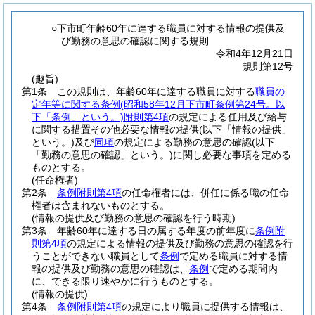
○下市町年齢60年に達する職員に対する情報の提供及
び勤務の意思の確認に関する規則
令和4年12月21日
規則第12号
(趣旨)
第1条
この規則は、年齢60年に達する職員に対する
職員の
定年等に関する条例
(昭和58年12月下市町条例第24号。以
下「条例」という。)
附則第4項
の規定による任用及び給与
に関する措置その他必要な情報の提供
(以下「情報の提供」
という。)
及び
同項
の規定による勤務の意思の確認
(以下
「勤務の意思の確認」という。)
に関し必要な事項を定める
ものとする。
(任命権者)
第2条
条例附則第4項
の任命権者には、併任に係る職の任命
権者は含まれないものとする。
(情報の提供及び勤務の意思の確認を行う時期)
第3条
年齢60年に達する日の属する年度の前年度に
条例附
則第4項
の規定による情報の提供及び勤務の意思の確認を行
うことができない職員として
条例
で定める職員に対する情
報の提供及び勤務の意思の確認は、
条例
で定める期間内
に、できる限り速やかに行うものとする。
(情報の提供)
第4条
条例附則第4項
の規定により職員に提供する情報は、