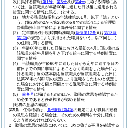
次に掲げる情報
(
第1号
、
第3号
及び
第4号
に掲げる情報にあ
つては、当該職員が年齢60年に達した日以後に適用される
措置に関する情報に限る。)
とする。
(1)
地方公務員法
(昭和25年法律第261号。以下「法」とい
う。)
第28条の2から第28条の5までの規定による管理監
督職勤務上限年齢による降任等に関する情報
(2)
定年前再任用短時間勤務職員
(
条例第12条
又は
第13条
第1項
の規定により採用された職員をいう。以下同じ。)
の任用に関する情報
(3)
年齢60年に達した日後における最初の4月1日以後の当
該職員の給料月額を引き下げる給与に関する特例措置に
関する情報
(4)
当該職員が年齢60年に達した日から定年に達する日の
前日までの間に非違によることなく退職をした場合にお
ける退職手当の基本額を当該職員が当該退職をした日に
法第28条の6第1項の規定により退職をしたものと仮定し
た場合における額と同額とする退職手当に関する特例措
置に関する情報
(5)
前各号
に掲げるもののほか、勤務の意思を確認するた
め必要であると任命権者が認める情報
(勤務の意思の確認)
第5条
任命権者は、
条例附則第4項
の規定により職員の勤務
の意思を確認する場合は、そのための期間を十分に確保す
るよう努めなければならない。
2
勤務の意思の確認においては、次に掲げる事項を確認する