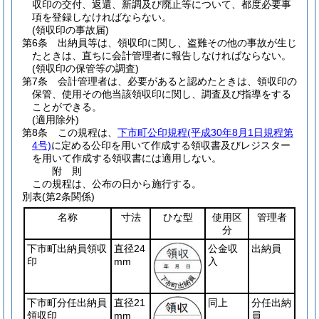
収印の交付、返還、新調及び廃止等について、都度必要事
項を登録しなければならない。
(領収印の事故届)
第6条
出納員等は、領収印に関し、盗難その他の事故が生じ
たときは、直ちに会計管理者に報告しなければならない。
(領収印の保管等の調査)
第7条
会計管理者は、必要があると認めたときは、領収印の
保管、使用その他当該領収印に関し、調査及び指導をする
ことができる。
(適用除外)
第8条
この規程は、
下市町公印規程
(平成30年8月1日規程第
4号)
に定める公印を用いて作成する領収書及びレジスター
を用いて作成する領収書には適用しない。
附
則
この規程は、公布の日から施行する。
別表
(第2条関係)
名称
寸法
ひな型
使用区
管理者
分
下市町出納員領収
直径24
公金収
出納員
印
mm
入
下市町分任出納員
直径21
同上
分任出納
領収印
mm
員