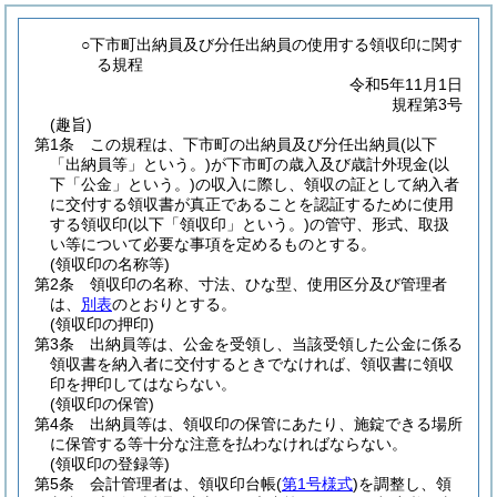
○下市町出納員及び分任出納員の使用する領収印に関す
る規程
令和5年11月1日
規程第3号
(趣旨)
第1条
この規程は、下市町の出納員及び分任出納員
(以下
「出納員等」という。)
が下市町の歳入及び歳計外現金
(以
下「公金」という。)
の収入に際し、領収の証として納入者
に交付する領収書が真正であることを認証するために使用
する領収印
(以下「領収印」という。)
の管守、形式、取扱
い等について必要な事項を定めるものとする。
(領収印の名称等)
第2条
領収印の名称、寸法、ひな型、使用区分及び管理者
は、
別表
のとおりとする。
(領収印の押印)
第3条
出納員等は、公金を受領し、当該受領した公金に係る
領収書を納入者に交付するときでなければ、領収書に領収
印を押印してはならない。
(領収印の保管)
第4条
出納員等は、領収印の保管にあたり、施錠できる場所
に保管する等十分な注意を払わなければならない。
(領収印の登録等)
第5条
会計管理者は、領収印台帳
(
第1号様式
)
を調整し、領