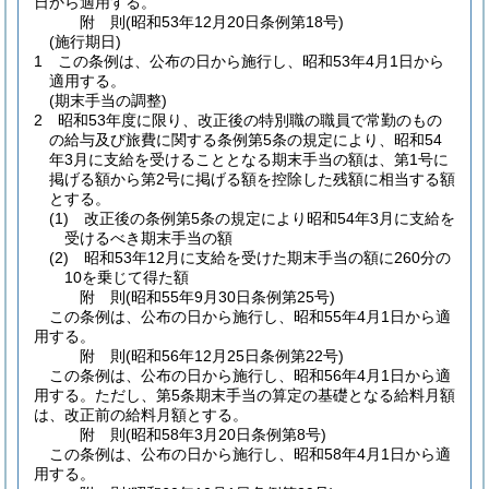
日から適用する。
附
則
(昭和53年12月20日
条例第18号)
(施行期日)
1
この条例は、公布の日から施行し、昭和53年4月1日から
適用する。
(期末手当の調整)
2
昭和53年度に限り、改正後の特別職の職員で常勤のもの
の給与及び旅費に関する条例第5条の規定により、昭和54
年3月に支給を受けることとなる期末手当の額は、第1号に
掲げる額から第2号に掲げる額を控除した残額に相当する額
とする。
(1)
改正後の条例第5条の規定により昭和54年3月に支給を
受けるべき期末手当の額
(2)
昭和53年12月に支給を受けた期末手当の額に260分の
10を乗じて得た額
附
則
(昭和55年9月30日
条例第25号)
この条例は、公布の日から施行し、昭和55年4月1日から適
用する。
附
則
(昭和56年12月25日
条例第22号)
この条例は、公布の日から施行し、昭和56年4月1日から適
用する。
ただし、第5条期末手当の算定の基礎となる給料月額
は、改正前の給料月額とする。
附
則
(昭和58年3月20日
条例第8号)
この条例は、公布の日から施行し、昭和58年4月1日から適
用する。