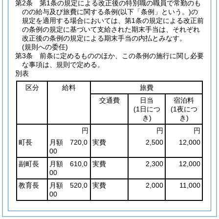
第2条
第1条の規定による改正後の特別職の職員で常勤のも
のの給与及び旅費に関する条例
(以下「条例」という。)
の
規定を適用する場合においては、第1条の規定による改正前
の条例の規定に基づいて支給された期末手当は、それぞれ
改正後の条例の規定による期末手当の内払とみなす。
(規則への委任)
第3条
前条に定めるもののほか、この条例の施行に関し必要
な事項は、規則で定める。
別表
区分
給料
旅費
交通費
日当
宿泊料
(1日につ
(1夜につ
き)
き)
円
円
円
町長
月額 720,0
実費
2,500
12,000
00
副町長
月額 610,0
実費
2,300
12,000
00
教育長
月額 520,0
実費
2,000
11,000
00