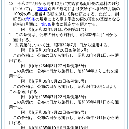
12
令和2年7月から同年12月に支給する副町長の給料の月額
については、
第3条
別表の規定により支給すべき給料月額の
100分の5に相当する額を減じて得た額とする。
ただし、副
町長の
第5条
の規定による期末手当の額の算出の基礎となる
給料の月額は、
第3条
別表に規定する額とする。
附
則
(昭和32年8月1日
条例第11号)
1
この条例は、公布の日から施行し、昭和32年4月1日から
適用する。
2
別表第3については、昭和32年7月1日から適用する。
附
則
(昭和33年12月20日
条例第5号)
この条例は、公布の日から施行し、昭和33年4月1日から適
用する。
附
則
(昭和34年3月27日
条例第6号)
この条例は、公布の日から施行し、昭和34年よりこれを適
用する。
附
則
(昭和35年5月23日
条例第5号)
この条例は、公布の日から施行し、昭和34年10月1日より
これを適用する。
附
則
(昭和35年7月22日
条例第8号)
この条例は、公布の日から施行し、昭和35年4月1日から適
用する。
附
則
(昭和35年7月22日
条例第9号)
この条例は、公布の日から施行し、昭和35年7月1日から適
用する。
附
則
(昭和35年10月6日
条例第13号)