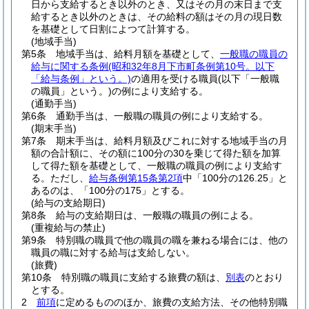
日から支給するとき以外のとき、又はその月の末日まで支
給するとき以外のときは、その給料の額はその月の現日数
を基礎として日割によつて計算する。
(地域手当)
第5条
地域手当は、給料月額を基礎として、
一般職の職員の
給与に関する条例
(昭和32年8月下市町条例第10号。以下
「給与条例」という。)
の適用を受ける職員
(以下「一般職
の職員」という。)
の例により支給する。
(通勤手当)
第6条
通勤手当は、一般職の職員の例により支給する。
(期末手当)
第7条
期末手当は、給料月額及びこれに対する地域手当の月
額の合計額に、その額に100分の30を乗じて得た額を加算
して得た額を基礎として、一般職の職員の例により支給す
る。
ただし、
給与条例第15条第2項
中「100分の126.25」と
あるのは、「100分の175」とする。
(給与の支給期日)
第8条
給与の支給期日は、一般職の職員の例による。
(重複給与の禁止)
第9条
特別職の職員で他の職員の職を兼ねる場合には、他の
職員の職に対する給与は支給しない。
(旅費)
第10条
特別職の職員に支給する旅費の額は、
別表
のとおり
とする。
2
前項
に定めるもののほか、旅費の支給方法、その他特別職