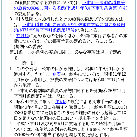
の職員に支給する旅費については、
下市町一般職の職員等
の旅費の支給に関する条例
(平成11年3月下市町条例第10号)
の規定による。
3
町内遠隔地へ旅行したときの旅費の額及びその支給方法
は、
下市町職員の町内遠隔地の出張旅費支給に関する条例
(昭和31年9月下市町条例第18号)
の例による。
4
前各項
に定めるものを除くほか、外国に旅行する場合の旅
費については、その都度予算の定めるところによる。
(規則への委任)
第11条
この条例の実施に関し、必要な事項は規則で定め
る。
附
則
1
この条例は、公布の日から施行し、昭和31年9月1日から
適用する。
ただし、
別表
中、給料については、昭和31年12
月1日から適用し、旅費の支給については昭和32年1月1日
から施行する。
2
下市町の特別職の職員の給与に関する条例
(昭和26年12月
下市町条例第7号)
は、廃止する。
3
昭和49年度に限り、
第5条
の規定による期末手当のほか、
昭和49年4月27日に在職する職員に対し、給料月額に100分
の30を乗じて得た額をこの条例の施行の日から起算して10
日を超えない範囲内の日において期末手当を支給する。
4
平成17年4月及び同年5月に支給する町長の給料の月額に
ついては、条例第3条別表の規定により支給すべき給料月額
の100分の10に相当する額を減じて得た額とする。