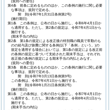
(規則への委任)
第4条
前条に定めるもののほか、この条例の施行に関し必要
な事項は、規則で定める。
附
則
(令和7年1月31日
条例第2号)
(施行期日)
第1条
この条例は、公布の日から施行し、令和6年4月1日か
ら適用する。
ただし、第2条の規定は、令和7年4月1日から
施行する。
(期末手当の内払)
第2条
第1条の規定による改正後の特別職の職員で常勤のも
のの給与及び旅費に関する条例
(以下「条例」という。)
の
規定を適用する場合においては、第1条の規定による改正前
の条例の規定に基づいて支給された期末手当は、それぞれ
改正後の条例の規定による期末手当の内払とみなす。
(規則への委任)
第3条
前条に定めるもののほか、この条例の施行に関し必要
な事項は、規則で定める。
附
則
(令和7年3月13日
条例第9号)
この条例は、令和7年4月1日から施行する。
附
則
(令和8年1月21日
条例第2号)
(施行期日)
第1条
この条例は、公布の日から施行し、令和7年4月1日か
ら適用する。
ただし、第2条の規定は、令和8年4月1日から
施行する。
(期末手当の内払)