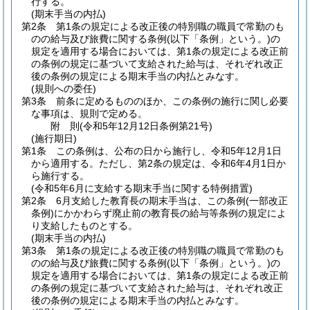
行する。
(期末手当の内払)
第2条
第1条の規定による改正後の特別職の職員で常勤のも
のの給与及び旅費に関する条例
(以下「条例」という。)
の
規定を適用する場合においては、第1条の規定による改正前
の条例の規定に基づいて支給された給与は、それぞれ改正
後の条例の規定による期末手当の内払とみなす。
(規則への委任)
第3条
前条に定めるもののほか、この条例の施行に関し必要
な事項は、規則で定める。
附
則
(令和5年12月12日
条例第21号)
(施行期日)
第1条
この条例は、公布の日から施行し、令和5年12月1日
から適用する。
ただし、第2条の規定は、令和6年4月1日か
ら施行する。
(令和5年6月に支給する期末手当に関する特例措置)
第2条
6月支給した教育長の期末手当は、この条例
(一部改正
条例)
にかかわらず廃止前の教育長の給与等条例の規定によ
り支給したものとする。
(期末手当の内払)
第3条
第1条の規定による改正後の特別職の職員で常勤のも
のの給与及び旅費に関する条例
(以下「条例」という。)
の
規定を適用する場合においては、第1条の規定による改正前
の条例の規定に基づいて支給された給与は、それぞれ改正
後の条例の規定による期末手当の内払とみなす。