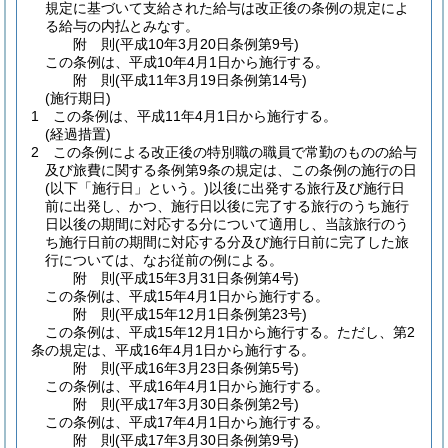
規定に基づいて支給された給与は改正後の条例の規定によ
る給与の内払とみなす。
附
則
(平成10年3月20日
条例第9号)
この条例は、平成10年4月1日から施行する。
附
則
(平成11年3月19日
条例第14号)
(施行期日)
1
この条例は、平成11年4月1日から施行する。
(経過措置)
2
この条例による改正後の特別職の職員で常勤のものの給与
及び旅費に関する条例第9条の規定は、この条例の施行の日
(以下「施行日」という。)
以後に出発する旅行及び施行日
前に出発し、かつ、施行日以後に完了する旅行のうち施行
日以後の期間に対応する分について適用し、当該旅行のう
ち施行日前の期間に対応する分及び施行日前に完了した旅
行については、なお従前の例による。
附
則
(平成15年3月31日
条例第4号)
この条例は、平成15年4月1日から施行する。
附
則
(平成15年12月1日
条例第23号)
この条例は、平成15年12月1日から施行する。
ただし、第2
条の規定は、平成16年4月1日から施行する。
附
則
(平成16年3月23日
条例第5号)
この条例は、平成16年4月1日から施行する。
附
則
(平成17年3月30日
条例第2号)
この条例は、平成17年4月1日から施行する。
附
則
(平成17年3月30日
条例第9号)