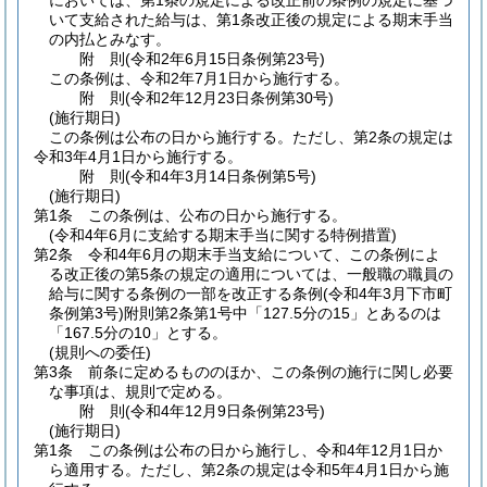
においては、第1条の規定による改正前の条例の規定に基づ
いて支給された給与は、第1条改正後の規定による期末手当
の内払とみなす。
附
則
(令和2年6月15日
条例第23号)
この条例は、令和2年7月1日から施行する。
附
則
(令和2年12月23日
条例第30号)
(施行期日)
この条例は公布の日から施行する。
ただし、第2条の規定は
令和3年4月1日から施行する。
附
則
(令和4年3月14日
条例第5号)
(施行期日)
第1条
この条例は、公布の日から施行する。
(令和4年6月に支給する期末手当に関する特例措置)
第2条
令和4年6月の期末手当支給について、この条例によ
る改正後の第5条の規定の適用については、一般職の職員の
給与に関する条例の一部を改正する条例
(令和4年3月下市町
条例第3号)
附則第2条第1号中「127.5分の15」とあるのは
「167.5分の10」とする。
(規則への委任)
第3条
前条に定めるもののほか、この条例の施行に関し必要
な事項は、規則で定める。
附
則
(令和4年12月9日
条例第23号)
(施行期日)
第1条
この条例は公布の日から施行し、令和4年12月1日か
ら適用する。
ただし、第2条の規定は令和5年4月1日から施