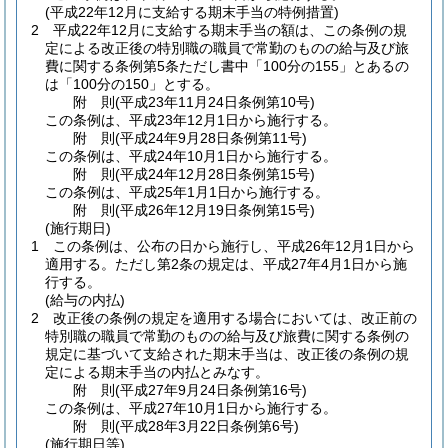
(平成22年12月に支給する期末手当の特例措置)
2
平成22年12月に支給する期末手当の額は、この条例の規
定による改正後の特別職の職員で常勤のものの給与及び旅
費に関する条例第5条ただし書中「100分の155」とあるの
は「100分の150」とする。
附
則
(平成23年11月24日
条例第10号)
この条例は、平成23年12月1日から施行する。
附
則
(平成24年9月28日
条例第11号)
この条例は、平成24年10月1日から施行する。
附
則
(平成24年12月28日
条例第15号)
この条例は、平成25年1月1日から施行する。
附
則
(平成26年12月19日
条例第15号)
(施行期日)
1
この条例は、公布の日から施行し、平成26年12月1日から
適用する。
ただし第2条の規定は、平成27年4月1日から施
行する。
(給与の内払)
2
改正後の条例の規定を適用する場合においては、改正前の
特別職の職員で常勤のものの給与及び旅費に関する条例の
規定に基づいて支給された期末手当は、改正後の条例の規
定による期末手当の内払とみなす。
附
則
(平成27年9月24日
条例第16号)
この条例は、平成27年10月1日から施行する。
附
則
(平成28年3月22日
条例第6号)
(施行期日等)