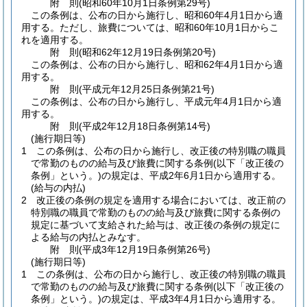
附
則
(昭和60年10月1日
条例第29号)
この条例は、公布の日から施行し、昭和60年4月1日から適
用する。
ただし、旅費については、昭和60年10月1日からこ
れを適用する。
附
則
(昭和62年12月19日
条例第20号)
この条例は、公布の日から施行し、昭和62年4月1日から適
用する。
附
則
(平成元年12月25日
条例第21号)
この条例は、公布の日から施行し、平成元年4月1日から適
用する。
附
則
(平成2年12月18日
条例第14号)
(施行期日等)
1
この条例は、公布の日から施行し、改正後の特別職の職員
で常勤のものの給与及び旅費に関する条例
(以下「改正後の
条例」という。)
の規定は、平成2年6月1日から適用する。
(給与の内払)
2
改正後の条例の規定を適用する場合においては、改正前の
特別職の職員で常勤のものの給与及び旅費に関する条例の
規定に基づいて支給された給与は、改正後の条例の規定に
よる給与の内払とみなす。
附
則
(平成3年12月19日
条例第26号)
(施行期日等)
1
この条例は、公布の日から施行し、改正後の特別職の職員
で常勤のものの給与及び旅費に関する条例
(以下「改正後の
条例」という。)
の規定は、平成3年4月1日から適用する。