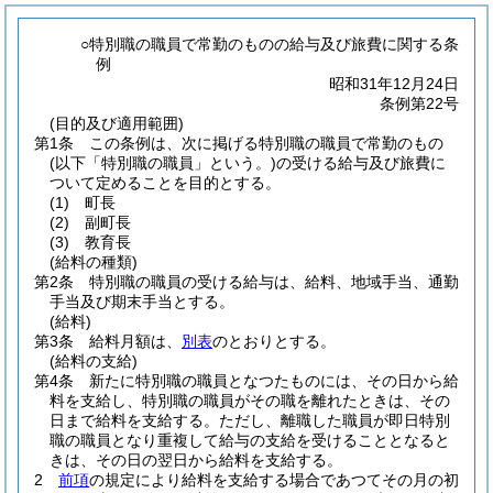
○特別職の職員で常勤のものの給与及び旅費に関する条
例
昭和31年12月24日
条例第22号
(目的及び適用範囲)
第1条
この条例は、次に掲げる特別職の職員で常勤のもの
(以下「特別職の職員」という。)
の受ける給与及び旅費に
ついて定めることを目的とする。
(1)
町長
(2)
副町長
(3)
教育長
(給料の種類)
第2条
特別職の職員の受ける給与は、給料、地域手当、通勤
手当及び期末手当とする。
(給料)
第3条
給料月額は、
別表
のとおりとする。
(給料の支給)
第4条
新たに特別職の職員となつたものには、その日から給
料を支給し、特別職の職員がその職を離れたときは、その
日まで給料を支給する。
ただし、離職した職員が即日特別
職の職員となり重複して給与の支給を受けることとなると
きは、その日の翌日から給料を支給する。
2
前項
の規定により給料を支給する場合であつてその月の初