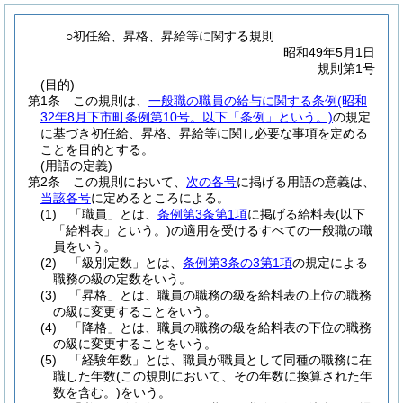
○初任給、昇格、昇給等に関する規則
昭和49年5月1日
規則第1号
(目的)
第1条
この規則は、
一般職の職員の給与に関する条例
(昭和
32年8月下市町条例第10号。以下「条例」という。)
の規定
に基づき初任給、昇格、昇給等に関し必要な事項を定める
ことを目的とする。
(用語の定義)
第2条
この規則において、
次の各号
に掲げる用語の意義は、
当該各号
に定めるところによる。
(1)
「職員」とは、
条例第3条第1項
に掲げる給料表
(以下
「給料表」という。)
の適用を受けるすべての一般職の職
員をいう。
(2)
「級別定数」とは、
条例第3条の3第1項
の規定による
職務の級の定数をいう。
(3)
「昇格」とは、職員の職務の級を給料表の上位の職務
の級に変更することをいう。
(4)
「降格」とは、職員の職務の級を給料表の下位の職務
の級に変更することをいう。
(5)
「経験年数」とは、職員が職員として同種の職務に在
職した年数
(この規則において、その年数に換算された年
数を含む。)
をいう。