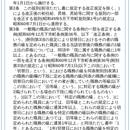
年1月1日から施行する。
第2条
この規則
(前項ただし書に規定する改正規定を除く。)
による改正後の初任給、昇格、昇給等に関する規則の一部
を改正する規則
(昭和49年5月下市町規則第1号)
の規定は、
昭和60年7月1日から適用する。
第3条
一般職の職員の給与に関する条例の一部を改正する条
例
(昭和60年12月下市町条例第36号。以下「改正条例」と
いう。)
附則第3項の規定により切替日におけるその者の職
務の級を定められた職員に係る当該切替後の職務の級の1級
上位の昇格については、同項中「現に属する職務の級に1年
以上」とあるのは、「一般職の職員の給与に関する条例の
一部を改正する条例
(昭和60年12月下市町条例第36号)
附則
第3項の規定により昭和60年7月1日
(以下この項において
「切替日」という。)
における職務の級を同条附則別表第1
の職務の級欄の下段に定める職務の級
(同表の職務の級欄に
切替日の前日においてその者が属していた職務の等級
(以下
この項において「旧等級」という。)
に対応する職務の級が
2掲げられている場合の下段に掲げられているものをい
う。)
(以下この項において「特定の職務の級」という。)
に
定められた職員にあつては、旧等級とこれらの規定により
定められた職務の級に通算2年以上、これらの規定により切
替日における職務の級を特定の職務の級以外の職務の級に
定められた職員にあつては、旧等級とこれらの規定により
定められた職務の級に通算1年以上」と同項ただし書中「1
年」とあるのは、「1年
(切替日における職務の級を特定の