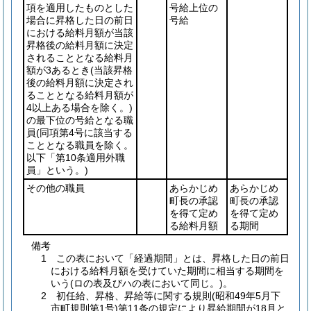
項を適用したものとした
号給上位の
場合に昇格した日の前日
号給
における給料月額が当該
昇格後の給料月額に決定
されることとなる給料月
額が3あるとき
(当該昇格
後の給料月額に決定され
ることとなる給料月額が
4以上ある場合を除く。)
の最下位の号給となる職
員
(同項第4号に該当する
こととなる職員を除く。
以下「第10条適用外職
員」という。)
その他の職員
あらかじめ
あらかじめ
町長の承認
町長の承認
を得て定め
を得て定め
る給料月額
る期間
備考
1 この表において「経過期間」とは、昇格した日の前日
における給料月額を受けていた期間に相当する期間を
いう(ロの表及びハの表において同じ。)。
2 初任給、昇格、昇給等に関する規則(昭和49年5月下
市町規則第1号)第11条の規定により昇給期間が18月と