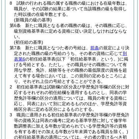
8
試験の行われる職の属する職務の級における在級年数は、
職員が、その試験の結果に基づいて当該職務の級を取得し
た時以後の在級年数とする。
(新職員の級の基準)
第6条
新たに職員となる者の職務の級は、その職務に応じ、
級別資格基準表に定める資格に従い決定しなければならな
い。
(初任給の基準)
第7条
新たに職員となつた者の号給は、
前条
の規定により決
定された職務の級の号給のうち、その者の資格に応じて
別
表第6
の初任給基準表
(以下「初任給基準表」という。)
に掲
げる号給とする。
ただし、その職員がその職務について有
用な学歴、免許、経験等をその職務の最低限度の資格を超
えて有する場合においては、この規則の定めるところによ
り、それぞれ上位の号給とすることができる。
2
初任給基準表は試験欄の区分及び学歴免許等欄の区分に対
応するそれぞれの初任給欄を適用するものとし、同表の学
歴免許等欄の区分の適用については、職員の有する資格に
応じ、同表において別に定めるもののほか、学歴免許等資
格区分表に定める区分によるものとする。
3
職員に適用される初任給基準表の学歴免許等欄の学歴免許
等の資格又は同表の備考に定める基準学歴に対して修学年
数調整表に加える年数が定められている学歴免許等の資格
を有する者
(その加える年数が1年未満である職員を除く。)
の初任給基準表の適用については、その者の受けるべき初