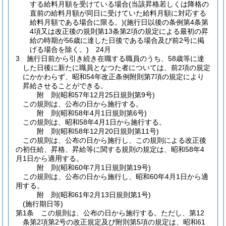
する給料月額を受けている場合
(当該昇格若しくは降格の
直前の給料月額が同日に受けていた給料月額に対応する
給料月額である場合に限る。)
(施行日以後の条例第4条第
4項又は改正後の規則第13条第2項の規定による最初の昇
給の時期が56歳に達した日後である場合及び前2号に掲
げる場合を除く。)
24月
3
施行日前から引き続き在職する職員のうち、58歳等に達
した日後に新たに職員となつた者については、前2項の規定
にかかわらず、昭和54年改正条例附則第7項の規定により
昇給させることができる。
附
則
(昭和57年12月25日
規則第9号)
この規則は、公布の日から施行する。
附
則
(昭和58年4月1日
規則第6号)
この規則は、昭和58年4月1日から施行する。
附
則
(昭和58年12月20日
規則第11号)
この規則は、公布の日から施行し、この規則による改正後
の初任給、昇格、昇給等に関する規則の規定は、昭和58年4
月1日から適用する。
附
則
(昭和60年7月1日
規則第19号)
この規則は、公布の日から施行し、昭和60年4月1日から適
用する。
附
則
(昭和61年2月13日
規則第1号)
(施行期日等)
第1条
この規則は、公布の日から施行する。
ただし、第12
条第2項第2号の改正規定及び附則第5項の規定は、昭和61