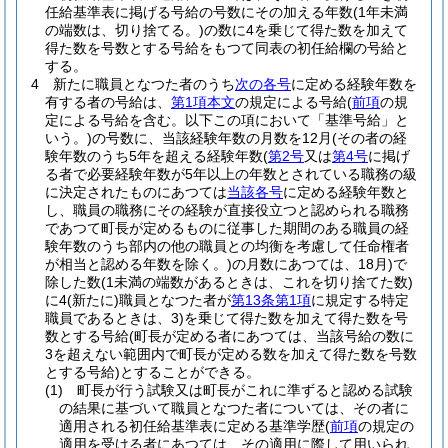
任給基準表に掲げる号給の号数にその加える年数
(1年未満
の端数は、切り捨てる。)
の数に4を乗じて得た数を加えて
得た数を号数とする号給をもつて同表の初任給欄の号給と
する。
4
新たに職員となつた者のうち
次の各号
に定める経験年数を
有する者の号給は、
第1項本文
の規定による号給
(
前項
の規
定による号給を含む。以下この項において「基準号給」と
いう。)
の号数に、当該経験年数の月数を12月
(その者の経
験年数のうち5年を超える経験年数
(
第2号
又は
第4号
に掲げ
る者で必要経験年数が5年以上の年数とされている職務の級
に決定されたものにあつては
当該各号
に定める経験年数と
し、職員の職務にその経験が直接役立つと認められる職務
であつて町長が定めるものに従事した期間のある職員の経
験年数のうち部内の他の職員との均衡を考慮して任命権者
が相当と認める年数を除く。)
の月数にあつては、18月)
で
除した数
(1未満の端数があるときは、これを切り捨てた数)
に4
(新たに)
職員となつた者が
第13条第1項
に規定する特定
職員であるときは、3)を乗じて得た数を加えて得た数を号
数とする号給
(町長が定める者にあつては、当該号給の数に
3を超えない範囲内で町長が定める数を加えて得た数を号数
とする号給)
とすることができる。
(1)
町長が行う試験又は町長がこれに準ずると認める試験
の結果に基づいて職員となつた者については、その者に
適用される初任給基準表に定める基準学歴
(
前項
の規定の
適用を受ける者にあつては、その適用に際して用いられ