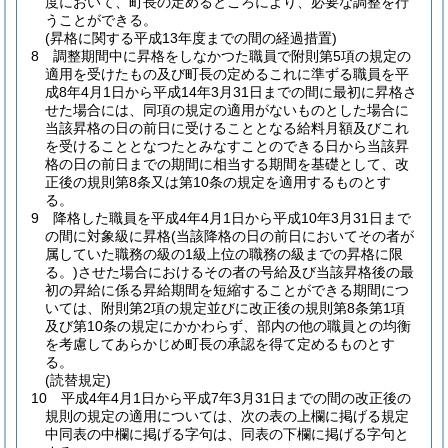
度において、町長の定めるところにより、必要な調整を行
うことができる。
(昇格に関する平成13年度までの間の経過措置)
8
調整期間中に昇格をしなかつた職員で附則第5項の規定の
適用を受けたもの及び町長の定めるこれに準ずる職員を平
成8年4月1日から平成14年3月31日までの間に最初に昇格さ
せた場合には、同項の規定の適用がないものとした場合に
当該昇格の日の前日に受けることとなる給料月額及びこれ
を受けることとなつたとみなすことのできる日から当該昇
格の日の前日までの期間に相当する期間を基礎として、改
正後の規則第8条又は第10条の規定を適用するものとす
る。
9
降格した職員を平成4年4月1日から平成10年3月31日まで
の間に対象級に昇格
(当該降格の日の前日においてその者が
属していた職務の級の1級上位の職務の級までの昇格に限
る。)
させた場合におけるその者の号給及び当該昇格後の最
初の昇給に係る昇給期間を短縮することができる期間につ
いては、附則第2項の規定並びに改正後の規則第8条第1項
及び第10条の規定にかかわらず、部内の他の職員との均衡
を考慮してあらかじめ町長の承認を得て定めるものとす
る。
(読替規定)
10
平成4年4月1日から平成7年3月31日までの間の改正後の
規則の規定の適用については、次の表の上欄に掲げる規定
中同表の中欄に掲げる字句は、同表の下欄に掲げる字句と