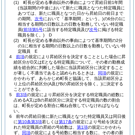
(1)
町長が定める事由以外の事由によつて昇給日前1年間
(当該期間の中途において新たに職員となつた特定職員に
あつては、新たに職員となつた日から昇給日の前日まで
の期間。
次号
において「基準期間」という。)
の6分の1に
相当する期間の日数以上の日数を勤務していない特定職
員
(
前項第5号
に該当する特定職員及び
次号
に掲げる特定
職員を除く。)
D
(2)
町長が定める事由以外の事由によつて基準期間の2分
の1に相当する期間の日数以上の日数を勤務していない特
定職員 E
4
前項
の規定により昇給区分を決定することとした場合に昇
給区分がD又はEとなる特定職員について、その者の勤務成
績を総合的に判断した場合に当該昇給区分に決定すること
が著しく不適当であると認められるときは、
同項
の規定に
かかわらず、あらかじめ町長と協議して、当該昇給区分よ
り上位の昇給区分
(A及びBの昇給区分を除く。)
に決定する
ことができる。
5
前3項
の規定により昇給区分を決定する特定職員の総数に
占めるA又はBの昇給区分に決定する特定職員の数の割合
は、町長が定める割合に概ね合致していなければならな
い。
6
前年の昇給日後に新たに職員となつた特定職員又は同日後
に
第10条第3項
若しくは
第17条
の規定により号給を決定さ
れた特定職員の昇給の号給数は、
第1項
の規定にかかわら
ず、
同項
の規定による号給数に相当する数に、その者の新