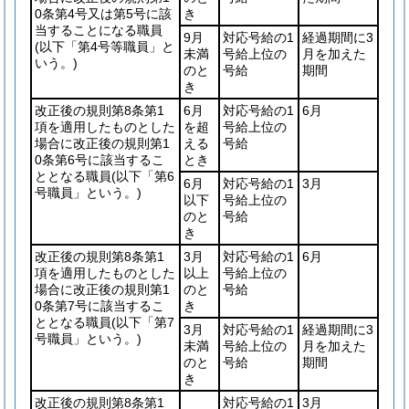
0条第4号又は第5号に該
き
当することになる職員
9月
対応号給の1
経過期間に3
(以下「第4号等職員」と
未満
号給上位の
月を加えた
いう。)
のと
号給
期間
き
改正後の規則第8条第1
6月
対応号給の1
6月
項を適用したものとした
を超
号給上位の
場合に改正後の規則第1
える
号給
0条第6号に該当するこ
とき
ととなる職員
(以下「第6
6月
対応号給の1
3月
号職員」という。)
以下
号給上位の
のと
号給
き
改正後の規則第8条第1
3月
対応号給の1
6月
項を適用したものとした
以上
号給上位の
場合に改正後の規則第1
のと
号給
0条第7号に該当するこ
き
ととなる職員
(以下「第7
3月
対応号給の1
経過期間に3
号職員」という。)
未満
号給上位の
月を加えた
のと
号給
期間
き
改正後の規則第8条第1
対応号給の1
3月