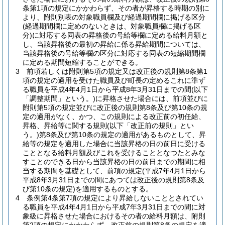
条第1項の規定にかかわらず、その者が昇格する時期の別に
より、附則別表の対象職員欄及び経過期間欄に掲げる区分
(経過期間欄に定めのないときは、対象職員欄に掲げる区
分)
に対応する同表の昇格後の号給等欄に定める給料月額と
し、当該昇格後の最初の昇給に係る昇給期間については、
当該昇格後の号給等欄の区分に対応する同表の短縮期間欄
に定める期間短縮することができる。
3
前項若しくは附則第5項の規定又は改正後の規則第8条第1
項の規定の適用を受けた職員及び町長の定めるこれに準ず
る職員を平成4年4月1日から平成8年3月31日までの間
(以下
「調整期間」という。)
に昇格させた場合には、前項並びに
附則第5項の規定並びに改正後の規則第8条及び第10条の規
定の適用がなく、かつ、この規則による改正前の初任給、
昇格、昇給等に関する規則
(以下「改正前の規則」とい
う。)
第8条及び第10条の規定の適用があるものとして、昇
給等の規定を適用した場合に当該昇格の日の前日に受ける
こととなる給料月額及びこれを受けることとなつたとみな
すことのできる日から当該昇格の日の前日までの期間に相
当する期間を基礎として、前項の規定
(平成7年4月1日から
平成8年3月31日までの間にあつては改正後の規則第8条及
び第10条の規定)
を適用するものとする。
4
条例第4条第7項の規定により昇給しないこととされてい
る職員を平成4年4月1日から平成7年3月31日までの間に対
象級に昇格させた場合におけるその者の給料月額は、附則