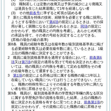
(2)
職制若しくは定数の改廃又は予算の減少により廃職又
は過員を生じた結果退職して1年を経過しない者
(3)
その他
前各号
に準ずると町長が認める者
7
新たに職員を特殊の技術、経験等を必要とする職に採用し
ようとする場合において
第4項
の規定によるときは、その採
用が著しく困難になると認められるときは、
同項
の規定に
かかわらず、他の職員との均衡を考慮し、あらかじめ町長
の承認を得て、その者の号給を決定することができる。
(昇格の場合の級の基準)
第8条
職員の経験年数又は在級年数が級別資格基準表に掲げ
る必要経験年数又は必要在級年数に達しているときは、1級
上位の職務の級に決定することができる。
2
職員に級別資格基準表を適用する場合において、
前条第6
項
又は
第7項
の規定の適用を受けて号給を決定された者につ
いては、他の職員との均衡を考慮して定める期間をその者
の在級年数として通算することができる。
3
第1項
の規定による昇格は現に属する職務の級に1年以上
在級していない職員については行うことができない。
ただ
し、職務の特殊性等によりその在級する年数が1年に満たな
い者を特に昇格させることができる。
第9条
職員が、級別資格基準表の学歴免許等欄の異なる区分
に属する学歴免許等の資格を取得した結果、上位の職務の
級に決定される資格を有するに至つたときは、
前条第1項
の
規定にかかわらず、その資格に応じた職務の級に昇格させ