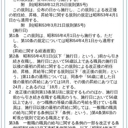
附
則
(昭和58年12月25日
規則第5号)
この規則は、公布の日から施行し、この規則による改正後
の初任給、昇格、昇給等に関する規則の規定は昭和53年4月1
日から適用する。
附
則
(昭和53年3月21日
規則第5号)
(施行日)
第1条
この規則は、昭和55年4月1日から施行する。
ただ
し、第10条の規定については昭和54年4月1日から適用す
る。
(昇給に関する経過措置)
第2条
昭和55年4月1日
(以下「施行日」という。)
前から引き
続き在職し、施行日において56歳以上である職員の施行日
以後の最初の昇給に関するこの規則による改正後の初任
給、昇格、昇給等に関する規則
(以下「改正後の規則」とい
う。)
第11条の適用については、同条中「56歳に達した日
後の最初の昇給にあつては18月、その後の昇給にあつては
24月」とあるのは「18月」とする。
2
改正後の規則第13条第1項に規定するもののほか、施行日
前から引き続き在職する職員のうち、施行日において56歳
以上であり、かつ職務の等級の最高の号給を受けている職
員は、施行日以後の最初の昇給に関しては、一般職の職員
の給与に関する条例
(以下「条例」という。)
第4条第6項の
町長が規則で定める職員とする。
第3条
一般職の職員の給与に関する条例の一部を改正する条