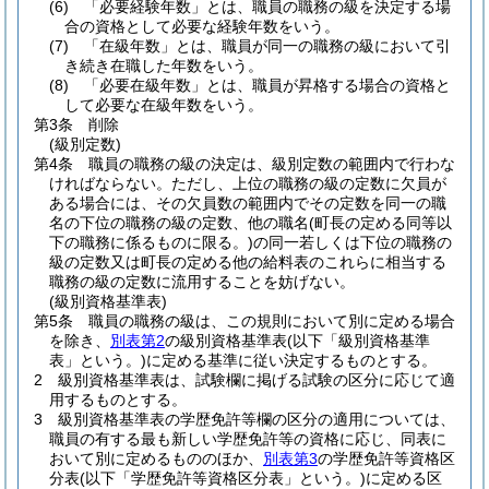
(6)
「必要経験年数」とは、職員の職務の級を決定する場
合の資格として必要な経験年数をいう。
(7)
「在級年数」とは、職員が同一の職務の級において引
き続き在職した年数をいう。
(8)
「必要在級年数」とは、職員が昇格する場合の資格と
して必要な在級年数をいう。
第3条
削除
(級別定数)
第4条
職員の職務の級の決定は、級別定数の範囲内で行わな
ければならない。
ただし、上位の職務の級の定数に欠員が
ある場合には、その欠員数の範囲内でその定数を同一の職
名の下位の職務の級の定数、他の職名
(町長の定める同等以
下の職務に係るものに限る。)
の同一若しくは下位の職務の
級の定数又は町長の定める他の給料表のこれらに相当する
職務の級の定数に流用することを妨げない。
(級別資格基準表)
第5条
職員の職務の級は、この規則において別に定める場合
を除き、
別表第2
の級別資格基準表
(以下「級別資格基準
表」という。)
に定める基準に従い決定するものとする。
2
級別資格基準表は、試験欄に掲げる試験の区分に応じて適
用するものとする。
3
級別資格基準表の学歴免許等欄の区分の適用については、
職員の有する最も新しい学歴免許等の資格に応じ、同表に
おいて別に定めるもののほか、
別表第3
の学歴免許等資格区
分表
(以下「学歴免許等資格区分表」という。)
に定める区