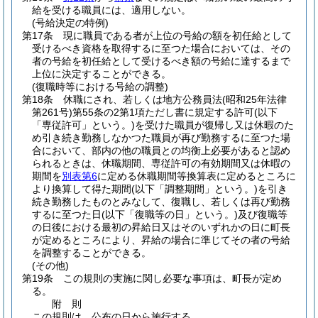
給を受ける職員には、適用しない。
(号給決定の特例)
第17条
現に職員である者が上位の号給の額を初任給として
受けるべき資格を取得するに至つた場合においては、その
者の号給を初任給として受けるべき額の号給に達するまで
上位に決定することができる。
(復職時等における号給の調整)
第18条
休職にされ、若しくは地方公務員法
(昭和25年法律
第261号)
第55条の2第1項ただし書に規定する許可
(以下
「専従許可」という。)
を受けた職員が復帰し又は休暇のた
め引き続き勤務しなかつた職員が再び勤務するに至つた場
合において、部内の他の職員との均衡上必要があると認め
られるときは、休職期間、専従許可の有効期間又は休暇の
期間を
別表第6
に定める休職期間等換算表に定めるところに
より換算して得た期間
(以下「調整期間」という。)
を引き
続き勤務したものとみなして、復職し、若しくは再び勤務
するに至つた日
(以下「復職等の日」という。)
及び復職等
の日後における最初の昇給日又はそのいずれかの日に町長
が定めるところにより、昇給の場合に準じてその者の号給
を調整することができる。
(その他)
第19条
この規則の実施に関し必要な事項は、町長が定め
る。
附
則
この規則は、公布の日から施行する。