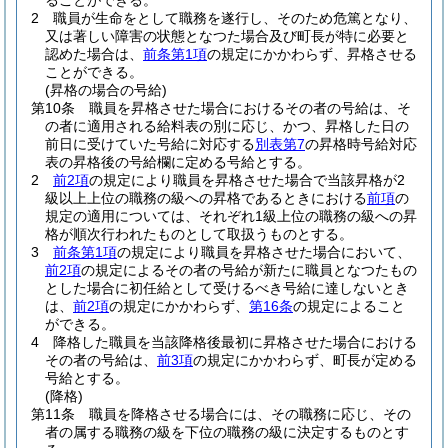
ることができる。
2
職員が生命をとして職務を遂行し、そのため危篤となり、
又は著しい障害の状態となつた場合及び町長が特に必要と
認めた場合は、
前条第1項
の規定にかかわらず、昇格させる
ことができる。
(昇格の場合の号給)
第10条
職員を昇格させた場合におけるその者の号給は、そ
の者に適用される給料表の別に応じ、かつ、昇格した日の
前日に受けていた号給に対応する
別表第7
の昇格時号給対応
表の昇格後の号給欄に定める号給とする。
2
前2項
の規定により職員を昇格させた場合で当該昇格が2
級以上上位の職務の級への昇格であるときにおける
前項
の
規定の適用については、それぞれ1級上位の職務の級への昇
格が順次行われたものとして取扱うものとする。
3
前条第1項
の規定により職員を昇格させた場合において、
前2項
の規定によるその者の号給が新たに職員となつたもの
とした場合に初任給として受けるべき号給に達しないとき
は、
前2項
の規定にかかわらず、
第16条
の規定によること
ができる。
4
降格した職員を当該降格後最初に昇格させた場合における
その者の号給は、
前3項
の規定にかかわらず、町長が定める
号給とする。
(降格)
第11条
職員を降格させる場合には、その職務に応じ、その
者の属する職務の級を下位の職務の級に決定するものとす