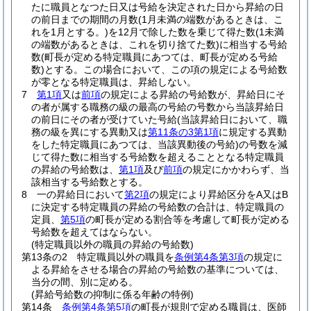
たに職員となつた日又は号給を決定された日から昇給の日
の前日までの期間の月数
(1月未満の端数があるときは、こ
れを1月とする。)
を12月で除した数を乗じて得た数
(1未満
の端数があるときは、これを切り捨てた数)
に相当する号給
数
(町長が定める特定職員にあつては、町長が定める号給
数)
とする。
この場合において、この項の規定による号給数
が零となる特定職員は、昇給しない。
7
第1項
又は
前項
の規定による昇給の号給数が、昇給日にそ
の者が属する職務の級の最高の号給の号数から当該昇給日
の前日にその者が受けていた号給
(当該昇給日において、職
務の級を異にする異動又は
第11条の3第1項
に規定する異動
をした特定職員にあつては、当該異動後の号給)
の号数を減
じて得た数に相当する号給数を超えることとなる特定職員
の昇給の号給数は、
第1項
及び
前項
の規定にかかわらず、当
該相当する号給数とする。
8
一の昇給日において
第2項
の規定により昇給区分をA又はB
に決定する特定職員の昇給の号給数の合計は、特定職員の
定員、
第5項
の町長が定める割合等を考慮して町長が定める
号給数を超えてはならない。
(特定職員以外の職員の昇給の号給数)
第13条の2
特定職員以外の職員を
条例第4条第3項
の規定に
よる昇給をさせる場合の昇給の号給数の基準については、
当分の間、別に定める。
(昇給号給数の抑制に係る年齢の特例)
第14条
条例第4条第5項
の町長が規則で定める職員は、医師