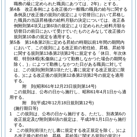
職務の級に定められた職員にあつては、2年)
」とする。
第4条
改正条例による改正後の一般職の職員の給与に関する
条例及び改正後の規則の規定により切替日において昇格し
た職員の当該昇格後の給料月額の決定については、改正条
例附則第4項又は第6項の規定により定められた給料月額を
切替日の前日において受けていたものとみなして改正後の
規則第10条の規定を適用する。
第5条
第14条第2項に定める昇給の時期以前1年間の期間内
において、この規則による改正前の初任給、昇格、昇給等
に関する規則第13条第2項第2号に規定する「休日、年次休
暇、特別休暇
(私傷病によつて勤務しなかつた場合の期間を
除く。)
」によつて勤務しなかつた日がある職員に対して
は、この規則
(附則第1項ただし書に規定する改正規定に限
る。)
による改正後の規則第12条第2項第2号の規定を適用
する。
附
則
(昭和61年12月23日
規則第14号)
この規則は、公布の日から施行し、昭和61年4月1日から適
用する。
附
則
(平成2年12月18日
規則第12号)
(施行期日等)
1
この規則は、公布の日から施行する。
ただし、別表第6の
改正規定及び附則第6項の規定は、平成3年1月1日から施行
する。
2
この規則
(前項ただし書に規定する改正規定を除く。)
によ
る改正後の初任給、昇格、昇給等に関する規則の規定は、