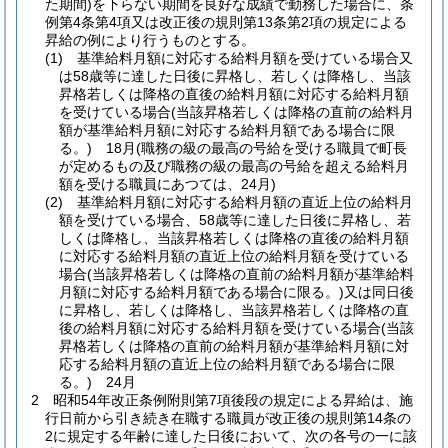
た期間)
を下らない期間を良好な成績で勤務した場合に、条
例第4条第4項又は改正後の規則第13条第2項の規定による
昇給の例により行うものとする。
(1)
基準給料月額に対応する給料月額を受けている場合又
は58歳等に達した日後に昇格し、若しくは降格し、当該
昇格若しくは降格の直後の給料月額に対応する給料月額
を受けている場合
(当該昇格若しくは降格の直前の給料月
額が基準給料月額に対応する給料月額である場合に限
る。)
18月
(職務の級の最高の号給を受ける職員で町長
が定めるもの及び職務の級の最高の号給を超える給料月
額を受ける職員にあつては、24月)
(2)
基準給料月額に対応する給料月額の直近上位の給料月
額を受けている場合、58歳等に達した日後に昇格し、若
しくは降格し、当該昇格若しくは降格の直後の給料月額
に対応する給料月額の直近上位の給料月額を受けている
場合
(当該昇格若しくは降格の直前の給料月額が基準給料
月額に対応する給料月額である場合に限る。)
又は同日後
に昇格し、若しくは降格し、当該昇格若しくは降格の直
後の給料月額に対応する給料月額を受けている場合
(当該
昇格若しくは降格の直前の給料月額が基準給料月額に対
応する給料月額の直近上位の給料月額である場合に限
る。)
24月
2
昭和54年改正条例附則第7項後段の規定による昇給は、施
行日前から引き続き在職する職員が改正後の規則第14条の
2に規定する年齢に達した日後において、次の各号の一に該