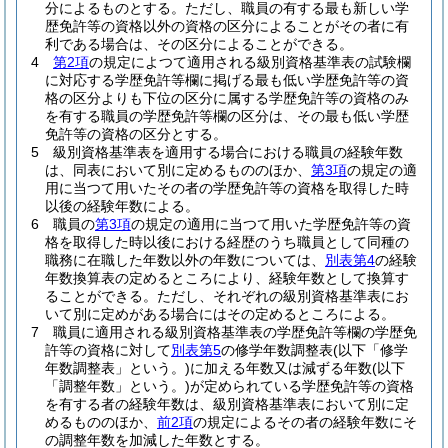
分によるものとする。
ただし、職員の有する最も新しい学
歴免許等の資格以外の資格の区分によることがその者に有
利である場合は、その区分によることができる。
4
第2項
の規定によつて適用される級別資格基準表の試験欄
に対応する学歴免許等欄に掲げる最も低い学歴免許等の資
格の区分よりも下位の区分に属する学歴免許等の資格のみ
を有する職員の学歴免許等欄の区分は、その最も低い学歴
免許等の資格の区分とする。
5
級別資格基準表を適用する場合における職員の経験年数
は、同表において別に定めるもののほか、
第3項
の規定の適
用に当つて用いたその者の学歴免許等の資格を取得した時
以後の経験年数による。
6
職員の
第3項
の規定の適用に当つて用いた学歴免許等の資
格を取得した時以後における経歴のうち職員として同種の
職務に在職した年数以外の年数については、
別表第4
の経験
年数換算表の定めるところにより、経験年数として換算す
ることができる。
ただし、それぞれの級別資格基準表にお
いて別に定めがある場合にはその定めるところによる。
7
職員に適用される級別資格基準表の学歴免許等欄の学歴免
許等の資格に対して
別表第5
の修学年数調整表
(以下「修学
年数調整表」という。)
に加える年数又は減ずる年数
(以下
「調整年数」という。)
が定められている学歴免許等の資格
を有する者の経験年数は、級別資格基準表において別に定
めるもののほか、
前2項
の規定によるその者の経験年数にそ
の調整年数を加減した年数とする。