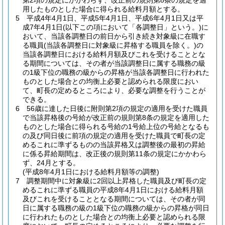
第2項の規定にかかわらず、改正前の規則第8条の規定を適
用したものとした場合に得られる給料月額とする。
5
平成4年4月1日、平成5年4月1日、平成6年4月1日又は平
成7年4月1日
(以下この項において「各調整日」という。)
に
おいて、当該各調整日の前日から引き続き対象級に在職す
る職員
(当該各調整日に対象級に昇格する職員を除く。)
の
当該各調整日における給料月額及びこれを受けることとな
る期間については、その者が当該調整日に属する職務の級
の1級下位の職務の級からの昇格が当該各調整日に行われた
ものとした場合との均衡上必要と認められる限度におい
て、町長の定めるところにより、必要な調整を行うことが
できる。
6
56歳に達した日後に附則第2項の規定の適用を受けた職員
で当該昇格後の号給が改正前の規則第8条の規定を適用した
ものとした場合に得られる号給の1号給上位の号給となるも
の及び同日後に前項の規定の適用を受けた職員で町長の定
めるこれに準ずるものの当該昇格又は調整後の最初の昇給
に係る昇給期間は、改正後の規則第11条の規定にかかわら
ず、24月とする。
(平成8年4月1日における給料月額等の調整)
7
調整期間中に対象級に2回以上昇格した職員及び町長の定
めるこれに準ずる職員の平成8年4月1日における給料月額
及びこれを受けることとなる期間については、その者が同
日に属する職務の級の1級下位の職務の級からの昇格が同日
に行われたものとした場合との均衡上必要と認められる限