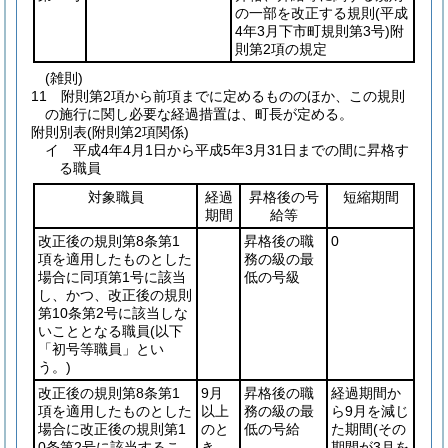
の一部を改正する規則
(平成
4年3月下市町規則第3号)
附
則第2項の規定
(雑則)
11
附則第2項から前項までに定めるもののほか、この規則
の施行に関し必要な経過措置は、町長が定める。
附則別表
(附則第2項関係)
イ 平成4年4月1日から平成5年3月31日までの間に昇格す
る職員
対象職員
経過
昇格後の号
短縮期間
期間
給等
改正後の規則第8条第1
昇格後の職
0
項を適用したものとした
務の級の最
場合に同項第1号に該当
低の号級
し、かつ、改正後の規則
第10条第2号に該当しな
いこととなる職員
(以下
「初号等職員」とい
う。)
改正後の規則第8条第1
9月
昇格後の職
経過期間か
項を適用したものとした
以上
務の級の最
ら9月を減じ
場合に改正後の規則第1
のと
低の号給
た期間
(その
0条第2号に該当するこ
き
期間が3月を