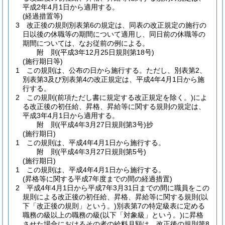
平成2年4月1日から適用する。
(経過措置等)
3
改正後の規則別表第6の規定は、同表の改正規定の施行の
日以後の休職等の期間について適用し、同日前の休職等の
期間については、なお従前の例による。
附
則
(平成3年12月25日
規則第18号)
(施行期日等)
1
この規則は、公布の日から施行する。
ただし、別表第2、
別表第3及び別表第4の改正規定は、平成4年4月1日から施
行する。
2
この規則
(前項ただし書に規定する改正規定を除く。)
によ
る改正後の初任給、昇格、昇給等に関する規則の規定は、
平成3年4月1日から適用する。
附
則
(平成4年3月27日
規則第3号)
抄
(施行期日)
1
この規則は、平成4年4月1日から施行する。
附
則
(平成4年3月27日
規則第5号)
(施行期日)
1
この規則は、平成4年4月1日から施行する。
(昇格等に関する平成7年度までの間の経過措置)
2
平成4年4月1日から平成7年3月31日までの間に職員をこの
規則による改正後の初任給、昇格、昇給等に関する規則
(以
下「改正後の規則」という。)
別表第7の特定級表に定める
職務の級以上の職務の級
(以下「対象級」という。)
に昇格
させた場合におけるその者の給料月額は、改正後の規則第8