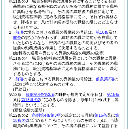
第11条の3
職員を給料表の適用を異にすることなく初任給
基準表に異なる初任給の定めがある他の職務に属する職務
に異動させる場合には、その者の異動後の職務に応じて、
級別資格基準表に定める資格基準に従い、それぞれ昇格さ
せ、降格させ、又は引き続き従前の職務の級にとどまらせ
るものとする。
2
前項
の場合における職員の異動後の号給は、
第10条
及び
前条
の規定にかかわらず、異動後の職に従前から在職して
いたものとみなし、部内の他の職員との均衡及びその者の
従前の勤務成績を考慮して決定するものとする。
(給料表の適用を異にする異動の場合の職務の級等)
第11条の4
職員を給料表の適用を異にして他の職務に異動
させる場合におけるその者の職務の級は、その異動後の職
務に応じ、級別資格基準表に定める資格基準に従い、決定
するものとする。
2
前項
の場合における職員の異動後の号給は、
前条第2項
の
規定に準じて決定するものとする。
(昇給日)
第12条
条例第4条第3項
の町長が規則で定める日は、
第15条
又は
第15条の2
に定めるものを除き、毎年1月1日
(以下「昇
給日」という。)
とする。
(勤務成績の証明)
第12条の2
条例第4条第3項
の規定による昇給
(
第15条
又は
第
15条の2
に定めるところにより行うものを除く。)
は、当該
職員の勤務成績について、その者の職務について監督する