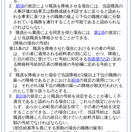
る。
2
前項
の規定により職員を降格させる場合には、当該職員の
人事評価の結果又は勤務成績を判定するに足りると認めら
れる事実に基づきその職務の級より下位の職務の級に分類
されている職務を遂行することが可能であると認められな
ければならない。
3
職員から書面による同意を得た場合には、
第1項
の規定に
より当該職員を降格させることができる。
(降格の場合の号給)
第11条の2
職員を降格させた場合におけるその者の号給
は、その者に適用される給料表の別に応じ、かつ、降格し
た日の前日に受けていた号給に対応する
別表第7の2
に定め
る降格時号給対応表の降格後の号給欄に定める号給とす
る。
2
職員を降格させた場合で当該降格が2級以上下位の職務の
級への降格であるときにおける
前項
の規定の適用について
は、それぞれ1級下位の職務の級への降格が順次行われたも
のとして取り扱うものとする。
3
前2項
の規定により職員の号給を決定することが著しく不
適当であると認められる場合には、これらの規定にかかわ
らず、あらかじめ町長の承認を得て、その者の号給を決定
することができる。
この場合において、当該号給は、当該
職員が降格した日の前日に受けていた給料月額に達しない
額の号給でなければならない。
(初任給基準を異にする異動の場合の職務の級等)