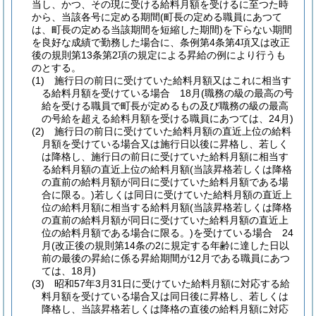
当し、かつ、その現に受ける給料月額を受けるに至つた時
から、当該各号に定める期間
(町長の定める職員にあつて
は、町長の定める当該期間を短縮した期間)
を下らない期間
を良好な成績で勤務した場合に、条例第4条第4項又は改正
後の規則第13条第2項の規定による昇給の例により行うも
のとする。
(1)
施行日の前日に受けていた給料月額又はこれに相当す
る給料月額を受けている場合 18月
(職務の級の最高の号
給を受ける職員で町長が定めるもの及び職務の級の最高
の号給を超える給料月額を受ける職員にあつては、24月)
(2)
施行日の前日に受けていた給料月額の直近上位の給料
月額を受けている場合又は施行日以後に昇格し、若しく
は降格し、施行日の前日に受けていた給料月額に相当す
る給料月額の直近上位の給料月額
(当該昇格若しくは降格
の直前の給料月額が同日に受けていた給料月額である場
合に限る。)
若しくは同日に受けていた給料月額の直近上
位の給料月額に相当する給料月額
(当該昇格若しくは降格
の直前の給料月額が同日に受けていた給料月額の直近上
位の給料月額である場合に限る。)
を受けている場合 24
月
(改正後の規則第14条の2に規定する年齢に達した日以
前の最後の昇給に係る昇給期間が12月である職員にあつ
ては、18月)
(3)
昭和57年3月31日に受けていた給料月額に対応する給
料月額を受けている場合又は同日後に昇格し、若しくは
降格し、当該昇格若しくは降格の直後の給料月額に対応