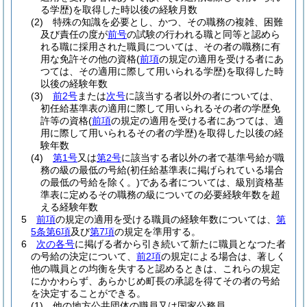
る学歴)
を取得した時以後の経験月数
(2)
特殊の知識を必要とし、かつ、その職務の複雑、困難
及び責任の度が
前号
の試験の行われる職と同等と認めら
れる職に採用された職員については、その者の職務に有
用な免許その他の資格
(
前項
の規定の適用を受ける者にあ
つては、その適用に際して用いられる学歴)
を取得した時
以後の経験年数
(3)
前2号
または
次号
に該当する者以外の者については、
初任給基準表の適用に際して用いられるその者の学歴免
許等の資格
(
前項
の規定の適用を受ける者にあつては、適
用に際して用いられるその者の学歴)
を取得した以後の経
験年数
(4)
第1号
又は
第2号
に該当する者以外の者で基準号給が職
務の級の最低の号給
(初任給基準表に掲げられている場合
の最低の号給を除く。)
である者については、級別資格基
準表に定めるその職務の級についての必要経験年数を超
える経験年数
5
前項
の規定の適用を受ける職員の経験年数については、
第
5条第6項
及び
第7項
の規定を準用する。
6
次の各号
に掲げる者から引き続いて新たに職員となつた者
の号給の決定について、
前2項
の規定による場合は、著しく
他の職員との均衡を失すると認めるときは、これらの規定
にかかわらず、あらかじめ町長の承認を得てその者の号給
を決定することができる。
(1)
他の地方公共団体の職員又は国家公務員