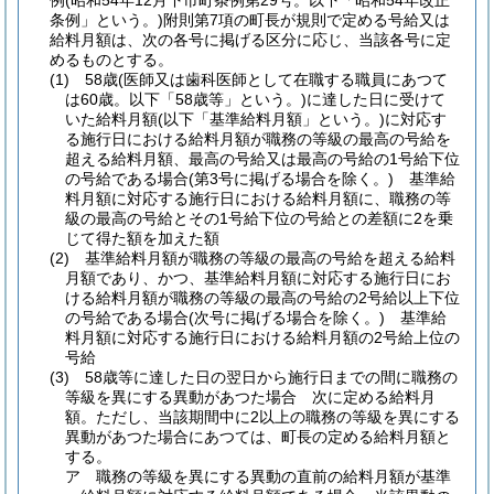
例
(昭和54年12月下市町条例第29号。以下「昭和54年改正
条例」という。)
附則第7項の町長が規則で定める号給又は
給料月額は、次の各号に掲げる区分に応じ、当該各号に定
めるものとする。
(1)
58歳
(医師又は歯科医師として在職する職員にあつて
は60歳。以下「58歳等」という。)
に達した日に受けて
いた給料月額
(以下「基準給料月額」という。)
に対応す
る施行日における給料月額が職務の等級の最高の号給を
超える給料月額、最高の号給又は最高の号給の1号給下位
の号給である場合
(第3号に掲げる場合を除く。)
基準給
料月額に対応する施行日における給料月額に、職務の等
級の最高の号給とその1号給下位の号給との差額に2を乗
じて得た額を加えた額
(2)
基準給料月額が職務の等級の最高の号給を超える給料
月額であり、かつ、基準給料月額に対応する施行日にお
ける給料月額が職務の等級の最高の号給の2号給以上下位
の号給である場合
(次号に掲げる場合を除く。)
基準給
料月額に対応する施行日における給料月額の2号給上位の
号給
(3)
58歳等に達した日の翌日から施行日までの間に職務の
等級を異にする異動があつた場合 次に定める給料月
額。
ただし、当該期間中に2以上の職務の等級を異にする
異動があつた場合にあつては、町長の定める給料月額と
する。
ア
職務の等級を異にする異動の直前の給料月額が基準