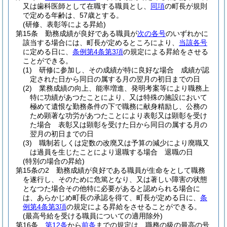
又は歯科医師として在職する職員とし、
同項
の町長が規則
で定める年齢は、57歳とする。
(研修、表彰等による昇給)
第15条
勤務成績が良好である職員が
次の各号
のいずれかに
該当する場合には、町長が定めるところにより、
当該各号
に定める日に、
条例第4条第3項
の規定による昇給をさせる
ことができる。
(1)
研修に参加し、その成績が特に良好な場合 成績が認
定された日から同日の属する月の翌月の初日までの日
(2)
業務成績の向上、能率増進、発明考案等により職務上
特に功績があつたことにより、又は特殊の施設において
極めて遺恨な勤務条件の下で職務に献身精励し、公務の
ため顕著な功労があつたことにより表彰又は顕彰を受け
た場合 表彰又は顕彰を受けた日から同日の属する月の
翌月の初日までの日
(3)
職制若しくは定数の改廃又は予算の減少により廃職又
は過員を生じたことにより退職する場合 退職の日
(特別の場合の昇給)
第15条の2
勤務成績が良好である職員が生命をとして職務
を遂行し、そのために危篤となり、又は著しい障害の状態
となつた場合その他特に必要があると認められる場合に
は、あらかじめ町長の承認を得て、町長が定める日に、
条
例第4条第3項
の規定による昇給をさせることができる。
(最高号給を受ける職員についての適用除外)
第16条
第12条
から
前条
までの規定は、職務の級の最高の号