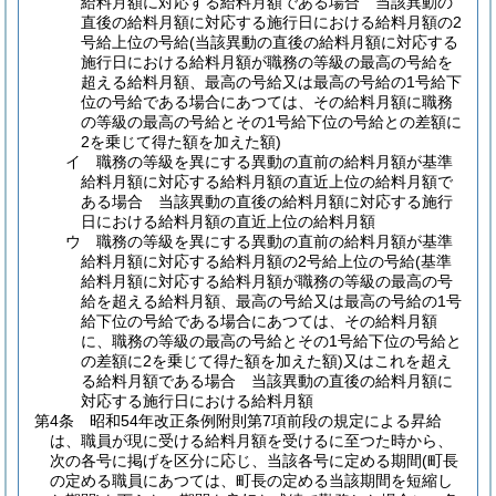
給料月額に対応する給料月額である場合 当該異動の
直後の給料月額に対応する施行日における給料月額の2
号給上位の号給
(当該異動の直後の給料月額に対応する
施行日における給料月額が職務の等級の最高の号給を
超える給料月額、最高の号給又は最高の号給の1号給下
位の号給である場合にあつては、その給料月額に職務
の等級の最高の号給とその1号給下位の号給との差額に
2を乗じて得た額を加えた額)
イ
職務の等級を異にする異動の直前の給料月額が基準
給料月額に対応する給料月額の直近上位の給料月額で
ある場合 当該異動の直後の給料月額に対応する施行
日における給料月額の直近上位の給料月額
ウ
職務の等級を異にする異動の直前の給料月額が基準
給料月額に対応する給料月額の2号給上位の号給
(基準
給料月額に対応する給料月額が職務の等級の最高の号
給を超える給料月額、最高の号給又は最高の号給の1号
給下位の号給である場合にあつては、その給料月額
に、職務の等級の最高の号給とその1号給下位の号給と
の差額に2を乗じて得た額を加えた額)
又はこれを超え
る給料月額である場合 当該異動の直後の給料月額に
対応する施行日における給料月額
第4条
昭和54年改正条例附則第7項前段の規定による昇給
は、職員が現に受ける給料月額を受けるに至つた時から、
次の各号に掲げを区分に応じ、当該各号に定める期間
(町長
の定める職員にあつては、町長の定める当該期間を短縮し