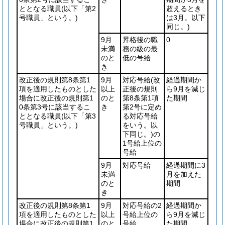
ととなる職員
(以下「第2
超えるとき
号職員」という。)
は3月。以下
同じ。)
9月
昇格後の職
0
未満
務の級の最
のと
低の号給
き
改正後の規則第8条第1
9月
対応号給
(改
経過期間か
項を適用したものとした
以上
正後の規則
ら9月を減じ
場合に改正後の規則第1
のと
第8条第1項
た期間
0条第3号に該当するこ
き
第2号に定め
ととなる職員
(以下「第3
る対応号給
号職員」という。)
をいう。以
下同じ。)
の
1号給上位の
号給
9月
対応号給
経過期間に3
未満
月を加えた
のと
期間
き
改正後の規則第8条第1
9月
対応号給の2
経過期間か
項を適用したものとした
以上
号給上位の
ら9月を減じ
場合に改正後の規則第1
のと
号給
た期間