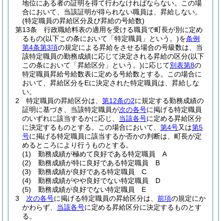
地位にある者の証明を得て行わなければならない。
この場
合において、当該証明が得られない職員は、昇給しない。
(特定職員の昇給区分及び昇給の号給数)
第13条
行政職給料表の適用を受ける職員で町長が別に定め
るもの
(以下この条において「特定職員」という。)
を
条例
第4条第3項
の規定による昇給をさせる場合の号級数は、当
該特定職員の勤務成績に応じて決定される昇給の区分
(以下
この条において「昇給区分」という。)
に応じて
別表第8
の
特定職員昇給号給数表に定める号給数とする。
この場合に
おいて、昇給区分をEに決定された特定職員は、昇給しな
い。
2
特定職員の昇給区分は、
第12条の2
に規定する勤務成績の
証明に基づき、当該特定職員が
次の各号
に掲げる特定職員
のいずれに該当するかに応じ、
当該各号
に定める昇給区分
に決定するものとする。
この場合において、
第4号
又は
第5
号
に掲げる特定職員に該当するか否かの判断は、町長が定
めるところにより行うものとする。
(1)
勤務成績が極めて良好である特定職員 A
(2)
勤務成績が特に良好である特定職員 B
(3)
勤務成績が良好である特定職員 C
(4)
勤務成績がやや良好でない特定職員 D
(5)
勤務成績が良好でない特定職員 E
3
次の各号
に掲げる特定職員の昇給区分は、
前項
の規定にか
かわらず、
当該各号
に定める昇給区分に決定するものとす
る。