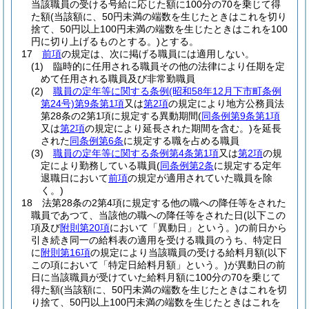
当該職員の受ける号給に応じた額に100分の70を乗じて得
た額
(当該額に、50円未満の端数を生じたときはこれを切り
捨て、50円以上100円未満の端数を生じたときはこれを100
円に切り上げるものとする。)
とする。
17
前項
の規定は、次に掲げる職員には適用しない。
(1)
臨時的に任用される職員その他の法律により任期を定
めて任用される職員及び非常勤職員
(2)
職員の定年等に関する条例
(昭和58年12月下市町条例
第24号)
第9条第1項
又は
第2項
の規定により地方公務員法
第28条の2第1項に規定する異動期間
(
同条例第9条第1項
又は
第2項
の規定により延長された期間を含む。)
を延長
された
同条例第6条
に規定する職を占める職員
(3)
職員の定年等に関する条例第4条第1項
又は
第2項
の規
定により勤務している職員
(
同条例第2条
に規定する定年
退職日において
前項
の規定が適用されていた職員を除
く。)
18
法第28条の2第4項に規定する他の職への降任等をされた
職員であつて、当該他の職への降任等をされた日
(以下この
項及び
附則第20項
において「異動日」という。)
の前日から
引き続き同一の給料表の適用を受ける職員のうち、特定日
に
附則第16項
の規定により当該職員の受ける給料月額
(以下
この項において「特定日給料月額」という。)
が異動日の前
日に当該職員が受けていた給料月額に100分の70を乗じて
得た額
(当該額に、50円未満の端数を生じたときはこれを切
り捨て、50円以上100円未満の端数を生じたときはこれを