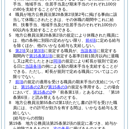
手当、地域手当、住居手当及び期末手当のそれぞれ100分
の80を支給することができる。
4
職員が地方公務員法第28条第2項第2号に掲げる事由に該
当して休職にされたときは、その休職の期間中これに給
料、扶養手当、地域手当及び住居手当のそれぞれ100分の
60以内を支給することができる。
5
地方公務員法第28条第2項の規定により休職された職員に
は、他の条例に別段の定めがない限り、
前4項
に定める給与
を除くほか、他のいかなる給与も支給しない。
6
第2項
又は
第3項
に規定する職員が、
当該各項
に規定する
期間内で
第15条第1項
に規定する基準日前1箇月以内に退職
し又は死亡したときは
同項
の規定により町長が規則で定め
る日に
当該各項
の例による額の期末手当を支給することが
できる。
ただし、町長が規則で定める職員についてはこの
限りでない。
7
前項
の規定の適用を受ける職員の期末手当の支給について
は、
第15条の2
及び
第15条の3
の規定を準用する。
この場合
において、
第15条の2
中「前条第1項」とあるのは、「第18
条第6項」と読み替えるものとする。
8
地方公務員法第55条の2第1項ただし書の許可を受けた職
員には、その許可が効力を有する間は、いかなる給与も支
給しない。
(給与からの控除)
第19条
地方公務員法第25条第2項の規定に基づき、給与か
ら控除できるものは、
次の各号
に掲げるものとする。