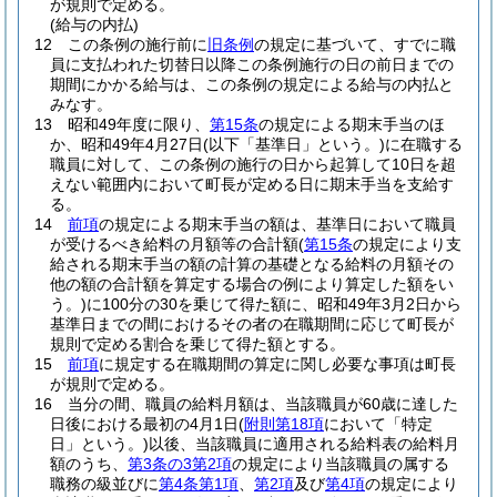
が規則で定める。
(給与の内払)
12
この条例の施行前に
旧条例
の規定に基づいて、すでに職
員に支払われた切替日以降この条例施行の日の前日までの
期間にかかる給与は、この条例の規定による給与の内払と
みなす。
13
昭和49年度に限り、
第15条
の規定による期末手当のほ
か、昭和49年4月27日
(以下「基準日」という。)
に在職する
職員に対して、この条例の施行の日から起算して10日を超
えない範囲内において町長が定める日に期末手当を支給す
る。
14
前項
の規定による期末手当の額は、基準日において職員
が受けるべき給料の月額等の合計額
(
第15条
の規定により支
給される期末手当の額の計算の基礎となる給料の月額その
他の額の合計額を算定する場合の例により算定した額をい
う。)
に100分の30を乗じて得た額に、昭和49年3月2日から
基準日までの間におけるその者の在職期間に応じて町長が
規則で定める割合を乗じて得た額とする。
15
前項
に規定する在職期間の算定に関し必要な事項は町長
が規則で定める。
16
当分の間、職員の給料月額は、当該職員が60歳に達した
日後における最初の4月1日
(
附則第18項
において「特定
日」という。)
以後、当該職員に適用される給料表の給料月
額のうち、
第3条の3第2項
の規定により当該職員の属する
職務の級並びに
第4条第1項
、
第2項
及び
第4項
の規定により