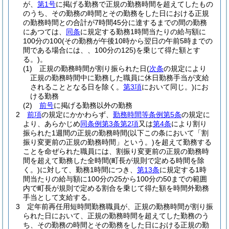
が、
第1号
に掲げる勤務で正規の勤務時間を超えてしたもの
のうち、その勤務の時間とその勤務をした日における正規
の勤務時間との合計が7時間45分に達するまでの間の勤務
にあつては、
同条
に規定する勤務1時間当たりの給与額に
100分の100
(その勤務が午後10時から翌日の午前5時までの
間である場合には、、100分の125)
を乗じて得た額とす
る。)
。
(1)
正規の勤務時間が割り振られた日
(
次条
の規定により
正規の勤務時間中に勤務した職員に休日勤務手当が支給
されることとなる日を除く。
第3項
において同じ。)
にお
ける勤務
(2)
前号
に掲げる勤務以外の勤務
2
前項
の規定にかかわらず、
勤務時間等条例第5条
の規定に
より、あらかじめ
同条例第3条第2項
又は
第4条
により割り
振られた1週間の正規の勤務時間
(以下この条において「割
振り変更前の正規の勤務時間」という。)
を超えて勤務する
ことを命ぜられた職員には、割振り変更前の正規の勤務時
間を超えて勤務した全時間
(町長が規則で定める時間を除
く。)
に対して、勤務1時間につき、
第13条
に規定する1時
間当たりの給与額に100分の25から100分の50までの範囲
内で町長が規則で定める割合を乗じて得た額を時間外勤務
手当として支給する。
3
定年前再任用短時間勤務職員が、正規の勤務時間が割り振
られた日において、正規の勤務時間を超えてした勤務のう
ち、その勤務の時間とその勤務をした日における正規の勤