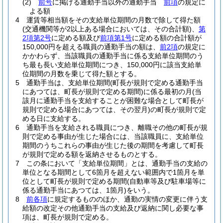
(2)
前号
に掲げる通勤手当以外の通勤手当
前項
の規定に
よる額
4
運賃等相当額をその支給単位期間の月数で除して得た額
(交通機関等が2以上ある場合においては、その合計額)
、
第
2項第2号
に定める額及び
前項第1号
に定める額の合計額が
150,000円を超える職員の通勤手当の額は、
前2項
の規定に
かかわらず、当該職員の通勤手当に係る支給単位期間のう
ち最も長い支給単位期間につき、150,000円に該当支給単
位期間の月数を乗じて得た額とする。
5
通勤手当は、支給単位期間
(町長が規則で定める通勤手当
にあつては、町長が規則で定める期間)
に係る最初の月
(当
該月に通勤手当を支給することが困難な場合として町長が
規則で定める場合にあつては、その翌月)
の町長が規則で定
める日に支給する。
6
通勤手当を支給される職員につき、離職その他の町長が規
則で定める事由が生じた場合には、当該職員に、支給単位
期間のうちこれらの事由が生じた後の期間を考慮して町長
が規則で定める額を返納させるものとする。
7
この条において「支給単位期間」とは、通勤手当の支給の
単位となる期間として6箇月を超えない範囲内で1箇月を単
位として町長が規則で定める期間
(自動車等及び駐車場等に
係る通勤手当にあつては、1箇月)
をいう。
8
前各項
に規定するもののほか、通勤の実情の変更に伴う支
給額の改定その他通勤手当の支給及び返納に関し必要な事
項は、町長が規則で定める。