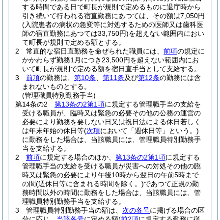
する時間である日で町長が規則で定めるものに退庁時から
引き続いて行われる宿直勤務にあつては、その額は7,050円
(入院患者の病状の急変等に対処するための医師又は歯科医
師の宿直勤務にあつては33,750円)
を超えない範囲内におい
て町長が規則で定める額とする。
2
常直的な宿日直勤務を命ぜられた職員には、
前項
の規定に
かかわらず勤務1月につき23,500円を超えない範囲内にお
いて町長が規則で定める額を宿日直手当として支給する。
3
前項
の勤務は、
第10条
、
第11条
及び
第12条
の勤務には含
まれないものとする。
(管理職員特別勤務手当)
第14条の2
第13条の2第1項
に規定する管理職手当の支給を
受ける職員が、臨時又は緊急の必要その他の公務の運営の
必要により勤務を要しない日又は祝日法による休日若しく
は年末年始の休日等
(
次項
において「週休日等」という。)
に勤務をした場合は、当該職員には、管理職員特別勤務手
当を支給する。
2
前項
に規定する場合のほか、
第13条の2第1項
に規定する
管理職手当の支給を受ける職員が災害への対処その他の臨
時又は緊急の必要により午後10時から翌日の午前5時まで
の間
(週休日等に含まれる時間を除く。)
であつて正規の勤
務時間以外の時間に勤務をした場合は、当該職員には、管
理職員特別勤務手当を支給する。
3
管理職員特別勤務手当の額は、
次の各号
に掲げる場合の区
分に応じ、
当該各号
に定める額
(
前2項
に規定する勤務に従