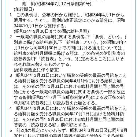
附
則
(昭和34年7月17日
条例第9号)
(施行期日)
1
この条例は、公布の日から施行し、昭和34年4月1日から
適用する。
ただし、附則の改正規定にかかる部分は、昭和
34年10月1日から施行する。
(昭和34年9月30日までの間の給料月額)
2
一般職の職員の給与に関する条例
(以下「条例」という。)
別表に掲げる給料表
(以下「給料表」という。)
の昭和34年4
月1日から同年9月30日までの間における適用については、
給料表の給料月額欄に掲げる額は、この条例の附則別表の
読替表
(以下「読替表」という。)
に定めるところによりそ
れぞれ読み替えるものとする。
(給料表改正に伴う措置)
3
昭和34年3月31日において職務の等級の最高の号給をこえ
る給料月額を受ける職員の同年4月1日における給料月額
は、その者の同年3月31日における給料月額と同じ額の号
給にかかる一般職の職員の給与に関する条例の一部を改正
する条例
(昭和34年7月下市町条例第9号)
による改正後の給
料月額を読替表により読み替えた額とする。
4
昭和34年9月30日において職務の等級の最高の号給をこえ
る給料月額を受ける職員の同年10月1日における給料月額
は、その者の同年9月30日における給料月額と同じ額の読
替表の「読み替える額」欄の額とする。
5
前2項の規定にかかわらず、昭和34年3月31日又は同年9月
30日において職務の等級1等級の最高の号給をこえる給料