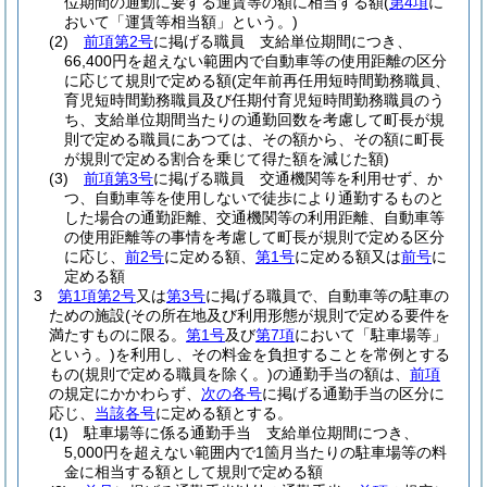
位期間の通勤に要する運賃等の額に相当する額
(
第4項
に
おいて「運賃等相当額」という。)
(2)
前項第2号
に掲げる職員 支給単位期間につき、
66,400円を超えない範囲内で自動車等の使用距離の区分
に応じて規則で定める額
(定年前再任用短時間勤務職員、
育児短時間勤務職員及び任期付育児短時間勤務職員のう
ち、支給単位期間当たりの通勤回数を考慮して町長が規
則で定める職員にあつては、その額から、その額に町長
が規則で定める割合を乗じて得た額を減じた額)
(3)
前項第3号
に掲げる職員 交通機関等を利用せず、か
つ、自動車等を使用しないで徒歩により通勤するものと
した場合の通勤距離、交通機関等の利用距離、自動車等
の使用距離等の事情を考慮して町長が規則で定める区分
に応じ、
前2号
に定める額、
第1号
に定める額又は
前号
に
定める額
3
第1項第2号
又は
第3号
に掲げる職員で、自動車等の駐車の
ための施設
(その所在地及び利用形態が規則で定める要件を
満たすものに限る。
第1号
及び
第7項
において「駐車場等」
という。)
を利用し、その料金を負担することを常例とする
もの
(規則で定める職員を除く。)
の通勤手当の額は、
前項
の規定にかかわらず、
次の各号
に掲げる通勤手当の区分に
応じ、
当該各号
に定める額とする。
(1)
駐車場等に係る通勤手当 支給単位期間につき、
5,000円を超えない範囲内で1箇月当たりの駐車場等の料
金に相当する額として規則で定める額