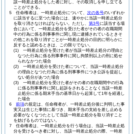
該一時差止処分をした者に対し、その取消しを申し立てる
ことができる。
5
任命権者は、一時差止処分について、
次の各号
のいずれか
に該当するに至つた場合には、速やかに当該一時差止処分
を取り消さなければならない。
ただし、
第3号
に該当する場
合において、一時差止処分を受けた者がその者の在職期間
中の行為に係る刑事事件に関し現に逮捕されているときそ
の他これを取り消すことが一時差止処分の目的に明らかに
反すると認めるときは、この限りでない。
(1)
一時差止処分を受けた者が当該一時差止処分の理由と
なつた行為に係る刑事事件に関し拘禁刑以上の刑に処せ
られなかつた場合
(2)
一時差止処分を受けた者について、当該一時差止処分
の理由となつた行為に係る刑事事件につき公訴を提起し
ない処分があつた場合
(3)
一時差止処分を受けた者がその者の在職期間中の行為
に係る刑事事件に関し起訴をされることなく当該一時差
止処分に係る期末手当の基準日から起算して1年を経過し
た場合
6
前項
の規定は、任命権者が、一時差止処分後に判明した事
実又は生じた事情に基づき、期末手当の支給を差し止める
必要がなくなつたとして当該一時差止処分を取り消すこと
を妨げるものではない。
7
任命権者は、一時差止処分を行う場合は、当該一時差止処
分を受けるべき者に対し、当該一時差止処分の際、一時差