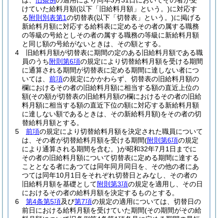
は、
旧条例
の適用により同年3月31日においてその者が受
けていた給料月額
(以下「旧給料月額」という。)
に対応す
る
附則別表第1
の切替表
(以下「切替表」という。)
に掲げる
新給料月額に対応する給料表に定めるその者の属する職務
の等級の号給としその者の属する職務の等級に新給料月額
と同じ額の号給がないときは、その額とする。
4
旧給料月額が切替表に期間の定のある旧給料月額である職
員のうち
附則第6項
の規定により切替給料月額を受ける期間
に通算される期間が切替表に定める期間に達しない者につ
いては、
前項
の規定にかかわらず、切替表の旧給料月額の
欄におけるその者の旧給料月額に相当する額の直近上位の
額
(その額が切替表の旧給料月額の欄におけるその者の旧給
料月額に相当する額の直近下位の額に対応する新給料月額
に達しない額であるときは、その新給料月額)
をその者の切
替給料月額とする。
5
前項
の規定により切替給料月額を決定された職員について
は、その者が切替給料月額を受ける期間
(
附則第6項
の規定
により通算される期間を含む。)
が昭和32年7月1日までに
その者の旧給料月額について切替表に定める期間に達する
こととなる者にあつては同年同月同日を、その他の者にあ
つては同年10月1日をそれぞれ切替日とみなし、その者の
旧給料月額を基礎として
附則第3項
の規定を適用し、その日
におけるその者の給料月額を決定するものとする。
6
第4条第5項
及び
第7項
の規定の適用については、切替日の
前日における給料月額を受けていた期間
(その期間がその給