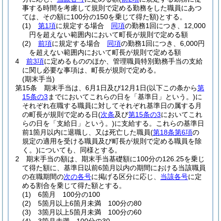
事する時間を考慮して規則で定める勤務をした職員にあつ
ては、その額に100分の150を乗じて得た額)
とする。
(1)
第1項
に規定する場合
同項
の勤務1回につき、12,000
円を超えない範囲内において町長が規則で定める額
(2)
前項
に規定する場合
同項
の勤務1回につき、6,000円
を超えない範囲内において町長が規則で定める額
4
前3項
に定めるもののほか、管理職員特別勤務手当の支給
に関し必要な事項は、町長が規則で定める。
(期末手当)
第15条
期末手当は、6月1日及び12月1日
(以下この条から
第
15条の3
までにおいてこれらの日を「基準日」という。)
に
それぞれ在職する職員に対してそれぞれ基準日の属する月
の町長が規則で定める日
(
次条
及び
第15条の3
においてこれ
らの日を「支給日」という。)
に支給する。
これらの基準日
前1箇月以内に退職し、又は死亡した職員
(
第18条第6項
の
規定の適用を受ける職員及び町長が規則で定める職員を除
く。)
についても、同様とする。
2
期末手当の額は、期末手当基礎額に100分の126.25を乗じ
て得た額に、基準日以前6箇月以内の期間における当該職員
の在職期間の
次の各号
に掲げる区分に応じ、
当該各号
に定
める割合を乗じて得た額とする。
(1)
6箇月 100分の100
(2)
5箇月以上6箇月未満 100分の80
(3)
3箇月以上5箇月未満 100分の60