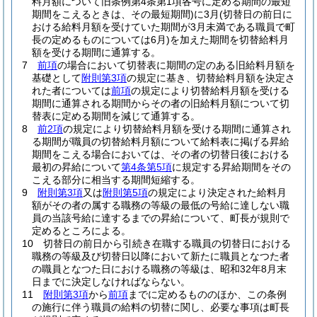
料月額について旧条例第4条第1項各号に定める期間の最短
期間をこえるときは、その最短期間)
に3月
(切替日の前日に
おける給料月額を受けていた期間が3月未満である職員で町
長の定めるものについては6月)
を加えた期間を切替給料月
額を受ける期間に通算する。
7
前項
の場合において切替表に期間の定のある旧給料月額を
基礎として
附則第3項
の規定に基き、切替給料月額を決定さ
れた者については
前項
の規定により切替給料月額を受ける
期間に通算される期間からその者の旧給料月額について切
替表に定める期間を減じて通算する。
8
前2項
の規定により切替給料月額を受ける期間に通算され
る期間が職員の切替給料月額について給料表に掲げる昇給
期間をこえる場合においては、その者の切替日後における
最初の昇給について
第4条第5項
に規定する昇給期間をその
こえる部分に相当する期間短縮する。
9
附則第3項
又は
附則第5項
の規定により決定された給料月
額がその者の属する職務の等級の最低の号給に達しない職
員の当該号給に達するまでの昇給について、町長が規則で
定めるところによる。
10
切替日の前日から引続き在職する職員の切替日における
職務の等級及び切替日以降において新たに職員となつた者
の職員となつた日における職務の等級は、昭和32年8月末
日までに決定しなければならない。
11
附則第3項
から
前項
までに定めるもののほか、この条例
の施行に伴う職員の給料の切替に関し、必要な事項は町長