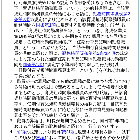
けた職員
(同法第17条の規定の適用を受けるものを含む。以
下「育児短時間勤務職員」という。)
の給料月額は、当該育
児短時間勤務職員の号給に応じた額に、
勤務時間等条例第2
条第2項
の規定により定められた当該育児短時間勤務職員の
勤務時間を
同条第1項
に規定する勤務時間で除して得た数
(以下「育児短時間勤務算出率」という。)
を、育児休業法
第18条第1項の規定により任期を定めて採用された同項に
規定する短時間勤務職員
(以下「任期付育児短時間勤務職
員」という。)
の給料月額は、当該任期付育児短時間勤務職
員の号給に応じた額に、
勤務時間等条例第2条第4項
の規定
により定められた当該任期付育児短時間勤務職員の勤務時
間を
同条第1項
に規定する勤務時間で除して得た数
(以下
「任期付育児短時間勤務算出率」という。)
をそれぞれ乗じ
て得た額とする。
2
職員が一の職務の級から他の職務の級に移つた場合におけ
る号給は町長が規則で定めるところにより任命権者が決定
するものとし、育児短時間勤務職員の給料月額は、当該育
児短時間勤務職員の号給に応じた額に育児短時間勤務算出
率を、任期付育児短時間勤務職員の給料月額は、当該育児
短時間勤務職員の号給に応じた額に任期付育児短時間勤務
算出率をそれぞれ乗じて得た額とする。
3
職員の昇給は、町長が規則で定める日に、同日前1年間に
おける当該職員の勤務成績に応じて、行うものとする。
4
前項
の規定により職員
(
第6項
に規定する職員を除く。以下
この項及び
次項
において同じ。)
を昇給させるか否か及び昇