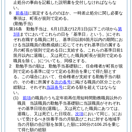
止処分の事由を記載した説明書を交付しなければならな
い。
8
前各項
に規定するもののほか、一時差止処分に関し必要な
事項は、町長が規則で定める。
(勤勉手当)
第16条
勤勉手当は、6月1日及び12月1日
(以下この項から
第
3項
までにおいてこれらの日を「基準日」という。)
にそれ
ぞれ在職する職員に対し、基準日以前6箇月以内の期間にお
ける当該職員の勤務成績に応じてそれぞれ基準日の属する
月の町長が規則で定める日に支給する。
これらの基準日前1
箇月以内に退職し、又は死亡した職員
(町長が規則で定める
職員を除く。)
についても、同様とする。
2
勤勉手当の額は、勤勉手当基礎額に、任命権者が町長が規
則で定める基準に従つて定める割合を乗じて得た額とす
る。
この場合において、任命権者が支給する勤勉手当の額
の、その者に所属する
次の各号
に掲げる職員の区分ごとの
総額は、それぞれ
当該各号
に定める額を超えてはならな
い。
(1)
前項
の職員のうち定年前再任用短時間勤務職員以外の
職員 当該職員の勤勉手当基礎額に当該職員がそれぞれ
その基準日現在
(退職し、又は死亡した職員にあつては、
退職し、又は死亡した日現在。
次項
において同じ。)
にお
いて受けるべき扶養手当の月額及びこれに対する地域手
当の月額の合計額を加算した額に100分の106.25を乗じ
て得た額の総額