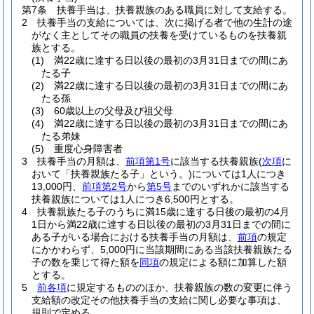
第7条
扶養手当は、扶養親族のある職員に対して支給する。
2
扶養手当の支給については、次に掲げる者で他の生計の途
がなく主としてその職員の扶養を受けているものを扶養親
族とする。
(1)
満22歳に達する日以後の最初の3月31日までの間にあ
たる子
(2)
満22歳に達する日以後の最初の3月31日までの間にあ
たる孫
(3)
60歳以上の父母及び祖父母
(4)
満22歳に達する日以後の最初の3月31日までの間にあ
たる弟妹
(5)
重度心身障害者
3
扶養手当の月額は、
前項第1号
に該当する扶養親族
(
次項
に
おいて「扶養親族たる子」という。)
については1人につき
13,000円、
前項第2号
から
第5号
までのいずれかに該当する
扶養親族については1人につき6,500円とする。
4
扶養親族たる子のうちに満15歳に達する日後の最初の4月
1日から満22歳に達する日以後の最初の3月31日までの間に
ある子がいる場合における扶養手当の月額は、
前項
の規定
にかかわらず、5,000円に当該期間にある当該扶養親族たる
子の数を乗じて得た額を
同項
の規定による額に加算した額
とする。
5
前各項
に規定するもののほか、扶養親族の数の変更に伴う
支給額の改定その他扶養手当の支給に関し必要な事項は、
規則で定める。