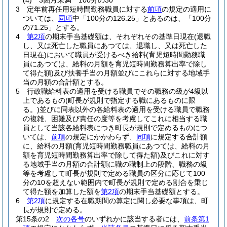
(4)
3箇月未満 100分の30
3
定年前再任用短時間勤務職員に対する
前項
の規定の適用に
ついては、
同項
中「100分の126.25」とあるのは、「100分
の71.25」とする。
4
第2項
の期末手当基礎額は、それぞれその基準日現在
(退職
し、又は死亡した職員にあつては、退職し、又は死亡した
日現在)
において職員が受けるべき給料
(育児短時間勤務職
員にあつては、給料の月額を育児短時間勤務算出率で除し
て得た額)
及び扶養手当の月額並びにこれらに対する地域手
当の月額の合計額とする。
5
行政職給料表の適用を受ける職員でその職務の級が4級以
上であるもの
(町長が規則で指定する職にあるものに限
る。)
並びに同表以外の各給料表の適用を受ける職員で職務
の複雑、困難及び責任の度等を考慮してこれに相当する職
員として当該各給料表につき町長が規則で定めるものにつ
いては、
前項
の規定にかかわらず、
同項
に規定する合計額
に、給料の月額
(育児短時間勤務職員にあつては、給料の月
額を育児短時間勤務算出率で除して得た額)
及びこれに対す
る地域手当の月額の合計額に職の職制上の段階、職務の級
等を考慮して町長が規則で定める職員の区分に応じて100
分の10を超えない範囲内で町長が規則で定める割合を乗じ
て得た額を加算した額を
第2項
の期末手当基礎額とする。
6
第2項
に規定する在職期間の算定に関し必要な事項は、町
長が規則で定める。
第15条の2
次の各号
のいずれかに該当する者には、
前条第1