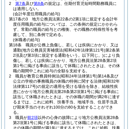
2
第7条
及び
第8条
の規定は、任期付育児短時間勤務職員に
は適用しない。
(会計年度任用職員の給与)
第17条の3
地方公務員法第22条の2第1項に規定する会計年
度任用職員の給与については、この条例の規定にかかわら
ず、常勤の職員の給与との権衡、その職務の特殊性等を考
慮して、別に条例で定める。
(休職者の給与)
第18条
職員が公務上負傷し、若しくは疾病にかかり、又は
通勤
(地方公務員災害補償法
(昭和42年法律第121号)
第2条第
2項及び第3項に規定する通勤をいう。以下同じ。)
により負
傷し、若しくは疾病にかかり、地方公務員法第28条第2項
第1号に掲げる事由に該当して休職にされたときは、その休
職の期間中これに給与の全額を支給する。
2
職員が教育公務員特例法
(昭和24年法律第1号)
第14条及び
公立の学校の事務職員の休職の特例に関する法律
(昭和32年
法律第117号)
の規定の適用を受ける場合を除き、結核性疾
患にかかり地方公務員法第28条第2項第1号に掲げる事由に
該当して休職されたときは、その休職の期間が満2年に達す
るまでは、これに給料、扶養手当、地域手当、住居手当及
び期末手当のそれぞれ100分の80を支給することができ
る。
3
職員が
前2項
以外の心身の故障により地方公務員法第28条
第2項第1号に掲げる事由に該当して休職にされたときは、
その休職の期間が満1年に達するまでは、これに給料、扶養