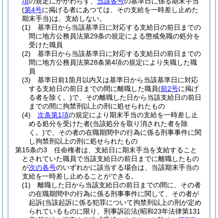
項
の規定にかかわらず、
当該各号
の基準日に係る期末手当
(
第4号
に掲げる者にあつては、その支給を一時差し止めた
期末手当)
は、支給しない。
(1)
基準日から当該基準日に対応する支給日の前日までの
間に地方公務員法第29条の規定による懲戒免職の処分を
受けた職員
(2)
基準日から当該基準日に対応する支給日の前日までの
間に地方公務員法第28条第4項の規定により失職した職
員
(3)
基準日前1箇月以内又は基準日から当該基準日に対応
する支給日の前日までの間に離職した職員
(
前2号
に掲げ
る者を除く。)
で、その離職した日から当該支給日の前日
までの間に拘禁刑以上の刑に処せられたもの
(4)
次条第1項
の規定により期末手当の支給を一時差し止
める処分を受けた者
(当該処分を取り消された者を除
く。)
で、その者の在職期間中の行為に係る刑事事件に関
し拘禁刑以上の刑に処せられたもの
第15条の3
任命権者は、支給日に期末手当を支給すること
とされていた職員で当該支給日の前日までに離職したもの
が
次の各号
のいずれかに該当する場合は、当該期末手当の
支給を一時差し止めることができる。
(1)
離職した日から当該支給日の前日までの間に、その者
の在職期間中の行為に係る刑事事件に関して、その者が
起訴
(当該起訴に係る犯罪について拘禁刑以上の刑が定め
られているものに限り、刑事訴訟法
(昭和23年法律第131