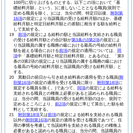
100円に切り上げるものとする。以下この項において「基
礎給料月額」という。)
に達しないこととなる職員
(規則で
定める職員を除く。)
には、当分の間、特定日以後、
附則第
16項
の規定により当該職員の受ける給料月額のほか、基礎
給料月額と特定日給料月額との差額に相当する額を給料と
して支給する。
19
前項
の規定による給料の額と当該給料を支給される職員
の受ける給料月額との合計額が
第3条の3第2項
の規定によ
り当該職員の属する職務の級における最高の号給の給料月
額を超える場合における
前項
の規定の適用については、
同
項
中「基礎給料月額と特定日給料月額」とあるのは、「第3
条の3第2項の規定により当該職員の属する職務の級におけ
る最高の号給の給料月額と当該職員の受ける給料月額」と
する。
20
異動日の前日から引き続き給料表の適用を受ける職員
(
附
則第16項
の規定の適用を受ける職員に限り、
附則第18項
に
規定する職員を除く。)
であつて、
同項
の規定による給料を
支給される職員との権衡上必要があると認められる職員に
は、当分の間、当該職員の受ける給料月額のほか、規則で
定めるところにより、
前2項
の規定に準じて算出した額を給
料として支給する。
21
附則第18項
又は
前項
の規定による給料を支給される職員
以外の
附則第16項
の規定の適用を受ける職員であつて、任
用の事情を考慮して当該給料を支給される職員との権衡上
必要があると認められる職員には、当分の間、当該職員の