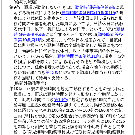
(給与の減額)
第9条
職員が勤務しないときは、
勤務時間等条例第9条
に規
定する祝日法による休日
(
勤務時間等条例第10条第1項
の規
定により代休日を指定されて、当該休日に割り振られた勤
務時間の全部を勤務した職員にあつては、当該休日に代わ
る代休日。以下「祝日法による休日等」という。)
又は
勤務
時間等条例第9条
に規定する年末年始の休日
(
勤務時間等条
例第10条第1項
の規定により代休日を指定されて、当該休
日に割り振られた勤務時間の全部を勤務した職員にあつて
は、当該休日に代わる代休日。以下「年末年始の休日等」
という。)
である場合、
勤務時間等条例第11条
に規定する休
暇
(組合休暇を除く。)
による場合その他その勤務しないこ
とにつき、任命権者の承認のあつた場合を除きその勤務し
ない1時間につき
第13条
に規定する勤務1時間当たりの給与
額を減額して給与を支給する。
(時間外勤務手当)
第10条
正規の勤務時間を超えて勤務することを命ぜられた
職員には、正規の勤務時間を超えて勤務した全時間に対し
て、勤務1時間につき
第13条
に規定する勤務1時間当たりの
給与額に正規の勤務時間を超えてした次に掲げる勤務の区
分に応じてそれぞれ100分の125から100分の150までの範
囲内で町長が規則で定める割合
(その勤務が午後10時から翌
日午前5時までの間である場合には、その割合に100分の25
を加算した割合)
を乗じて得た額を時間外勤務手当として支
給する
(育児短時間勤務職員及び任期付育児短時間勤務職員