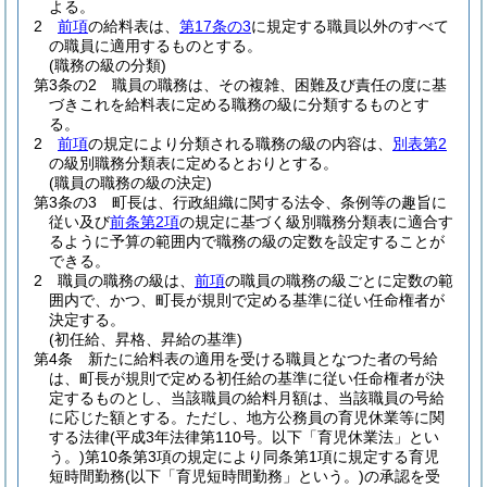
よる。
2
前項
の給料表は、
第17条の3
に規定する職員以外のすべて
の職員に適用するものとする。
(職務の級の分類)
第3条の2
職員の職務は、その複雑、困難及び責任の度に基
づきこれを給料表に定める職務の級に分類するものとす
る。
2
前項
の規定により分類される職務の級の内容は、
別表第2
の級別職務分類表に定めるとおりとする。
(職員の職務の級の決定)
第3条の3
町長は、行政組織に関する法令、条例等の趣旨に
従い及び
前条第2項
の規定に基づく級別職務分類表に適合す
るように予算の範囲内で職務の級の定数を設定することが
できる。
2
職員の職務の級は、
前項
の職員の職務の級ごとに定数の範
囲内で、かつ、町長が規則で定める基準に従い任命権者が
決定する。
(初任給、昇格、昇給の基準)
第4条
新たに給料表の適用を受ける職員となつた者の号給
は、町長が規則で定める初任給の基準に従い任命権者が決
定するものとし、当該職員の給料月額は、当該職員の号給
に応じた額とする。
ただし、地方公務員の育児休業等に関
する法律
(平成3年法律第110号。以下「育児休業法」とい
う。)
第10条第3項の規定により同条第1項に規定する育児
短時間勤務
(以下「育児短時間勤務」という。)
の承認を受