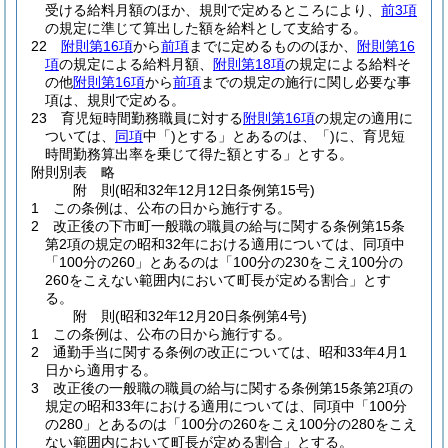
受ける給料月額のほか、規則で定めるところにより、
前3項
の規定に準じて算出した額を給料として支給する。
22
附則第16項
から
前項
までに定めるもののほか、
附則第16
項
の規定による給料月額、
附則第18項
の規定による給料そ
の他
附則第16項
から
前項
までの規定の施行に関し必要な事
項は、規則で定める。
23
育児短時間勤務職員に対する
附則第16項
の規定の適用に
ついては、
同項
中「)とする」とあるのは、「)に、育児短
時間勤務算出率を乗じて得た額とする」とする。
附則別表
略
附
則
(昭和32年12月12日
条例第15号)
1
この条例は、公布の日から施行する。
2
改正後の下市町一般職の職員の給与に関する条例第15条
第2項の規定の昭和32年における適用については、同項中
「100分の260」とあるのは「100分の230をこえ100分の
260をこえない範囲内において町長が定める割合」とす
る。
附
則
(昭和32年12月20日
条例第4号)
1
この条例は、公布の日から施行する。
2
通勤手当に関する条例の改正については、昭和33年4月1
日から適用する。
3
改正後の一般職の職員の給与に関する条例第15条第2項の
規定の昭和33年における適用については、同項中「100分
の280」とあるのは「100分の260をこえ100分の280をこえ
ない範囲内において町長が定める割合」とする。