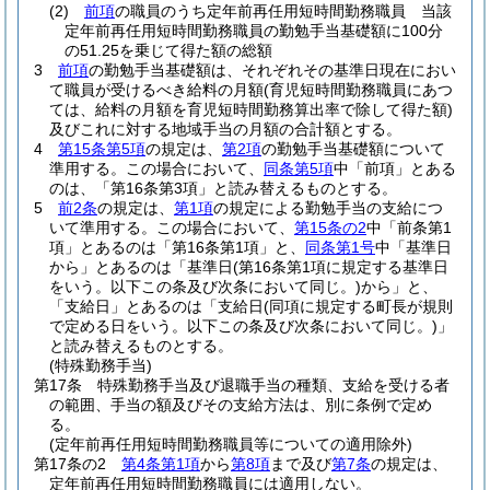
(2)
前項
の職員のうち定年前再任用短時間勤務職員 当該
定年前再任用短時間勤務職員の勤勉手当基礎額に100分
の51.25を乗じて得た額の総額
3
前項
の勤勉手当基礎額は、それぞれその基準日現在におい
て職員が受けるべき給料の月額
(育児短時間勤務職員にあつ
ては、給料の月額を育児短時間勤務算出率で除して得た額)
及びこれに対する地域手当の月額の合計額とする。
4
第15条第5項
の規定は、
第2項
の勤勉手当基礎額について
準用する。
この場合において、
同条第5項
中「前項」とある
のは、「第16条第3項」と読み替えるものとする。
5
前2条
の規定は、
第1項
の規定による勤勉手当の支給につ
いて準用する。
この場合において、
第15条の2
中「前条第1
項」とあるのは「第16条第1項」と、
同条第1号
中「基準日
から」とあるのは「基準日
(第16条第1項に規定する基準日
をいう。以下この条及び次条において同じ。)
から」と、
「支給日」とあるのは「支給日
(同項に規定する町長が規則
で定める日をいう。以下この条及び次条において同じ。)
」
と読み替えるものとする。
(特殊勤務手当)
第17条
特殊勤務手当及び退職手当の種類、支給を受ける者
の範囲、手当の額及びその支給方法は、別に条例で定め
る。
(定年前再任用短時間勤務職員等についての適用除外)
第17条の2
第4条第1項
から
第8項
まで及び
第7条
の規定は、
定年前再任用短時間勤務職員には適用しない。