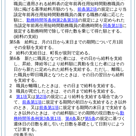
職員に適用される給料表の定年前再任用短時間勤務職員の
項に掲げる基準給料月額のうち、
前条第2項
の規定により当
該定年前再任用短時間勤務職員の属する職務の級に応じた
額に、
勤務時間等条例第2条第3項
の規定により定められた
当該定年前再任用短時間勤務職員の勤務時間を
同条第1項
に
規定する勤務時間で除して得た数を乗じて得た額とする。
(給料の支給)
第5条
給料は、月の1日から末日までの期間について月1回
その全額を支給する。
2
給料の支給日は、町長が規則で定める。
第6条
新たに職員となつた者には、その日から給料を支給
し、昇給、降給等により給料額に異動を生じた者にはその
日から新たに定められた給料を支給する。
ただし、離職し
た職員が即日職員となつたときは、その日の翌日から給料
を支給する。
2
職員が離職したときは、その日まで給料を支給する。
3
職員が死亡したときは、その月まで給料を支給する。
4
第1項
又は
第2項
の規定により給料を支給する場合であつ
て、
前条第1項
に規定する期間の初日から支給するとき以外
のとき、又は
前条第1項
に規定する期間の末日まで支給する
とき以外のときは、その給料額にその期間の現日数から
勤
務時間等条例第3条第1項
、
第4条
及び
第5条
の規定に基づく
週休日の日数を差し引いた日数を基礎として日割りによつ
て計算する。
(扶養手当)