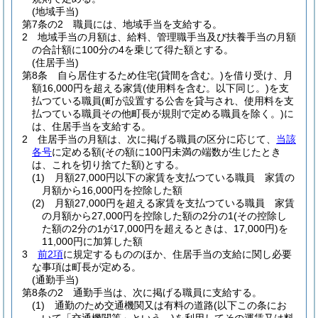
(地域手当)
第7条の2
職員には、地域手当を支給する。
2
地域手当の月額は、給料、管理職手当及び扶養手当の月額
の合計額に100分の4を乗じて得た額とする。
(住居手当)
第8条
自ら居住するため住宅
(貸間を含む。)
を借り受け、月
額16,000円を超える家賃
(使用料を含む。以下同じ。)
を支
払つている職員
(町が設置する公舎を貸与され、使用料を支
払つている職員その他町長が規則で定める職員を除く。)
に
は、住居手当を支給する。
2
住居手当の月額は、次に掲げる職員の区分に応じて、
当該
各号
に定める額
(その額に100円未満の端数が生じたとき
は、これを切り捨てた額)
とする。
(1)
月額27,000円以下の家賃を支払つている職員 家賃の
月額から16,000円を控除した額
(2)
月額27,000円を超える家賃を支払つている職員 家賃
の月額から27,000円を控除した額の2分の1
(その控除し
た額の2分の1が17,000円を超えるときは、17,000円)
を
11,000円に加算した額
3
前2項
に規定するもののほか、住居手当の支給に関し必要
な事項は町長が定める。
(通勤手当)
第8条の2
通勤手当は、次に掲げる職員に支給する。
(1)
通勤のため交通機関又は有料の道路
(以下この条にお