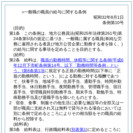
○一般職の職員の給与に関する条例
昭和32年8月1日
条例第10号
(目的)
第1条
この条例は、地方公務員法
(昭和25年法律第261号)
第
24条第5項の規定に基づき、一般職に属する職員
(単純な労
務に雇用される者及び地方公営企業に勤務する者を除く。)
の給与に関する事項を定めることを目的とする。
(給料)
第2条
給料は、
職員の勤務時間、休暇等に関する条例
(平成6
年12月下市町条例第14号。以下「勤務時間等条例」とい
う。)
第8条第1項
に規定する正規の勤務時間
(以下単に「正
規の勤務時間」という。)
による勤務に対する報酬であつ
て、扶養手当、地域手当、住居手当、通勤手当、時間外勤
務手当、休日勤務手当、夜間勤務手当、管理職手当、宿日
直手当、管理職員特別勤務手当、期末手当、勤勉手当、特
殊勤務手当及び退職手当を除いたものとする。
2
宿舎、食事、制服その他生活に必要な施設等の全部又は一
部が職員に支給され又は無料で貸与される場合においては
別に条例で定めるところによりその相当額をその職員の給
料から控除する。
(給料表)
第3条
給料表は、行政職給料表
(
別表第1
)
に定めるところに