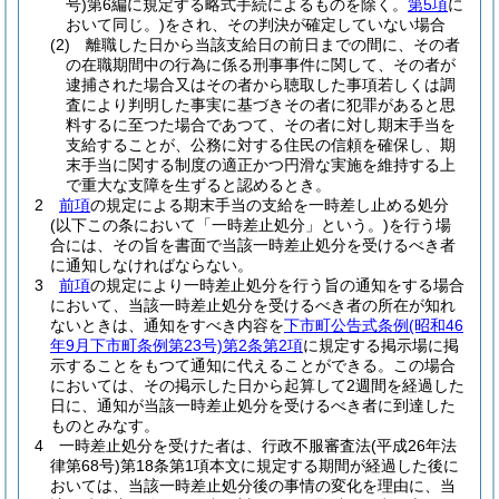
号)
第6編に規定する略式手続によるものを除く。
第5項
に
おいて同じ。)
をされ、その判決が確定していない場合
(2)
離職した日から当該支給日の前日までの間に、その者
の在職期間中の行為に係る刑事事件に関して、その者が
逮捕された場合又はその者から聴取した事項若しくは調
査により判明した事実に基づきその者に犯罪があると思
料するに至つた場合であつて、その者に対し期末手当を
支給することが、公務に対する住民の信頼を確保し、期
末手当に関する制度の適正かつ円滑な実施を維持する上
で重大な支障を生ずると認めるとき。
2
前項
の規定による期末手当の支給を一時差し止める処分
(以下この条において「一時差止処分」という。)
を行う場
合には、その旨を書面で当該一時差止処分を受けるべき者
に通知しなければならない。
3
前項
の規定により一時差止処分を行う旨の通知をする場合
において、当該一時差止処分を受けるべき者の所在が知れ
ないときは、通知をすべき内容を
下市町公告式条例
(昭和46
年9月下市町条例第23号)
第2条第2項
に規定する掲示場に掲
示することをもつて通知に代えることができる。
この場合
においては、その掲示した日から起算して2週間を経過した
日に、通知が当該一時差止処分を受けるべき者に到達した
ものとみなす。
4
一時差止処分を受けた者は、行政不服審査法
(平成26年法
律第68号)
第18条第1項本文に規定する期間が経過した後に
おいては、当該一時差止処分後の事情の変化を理由に、当