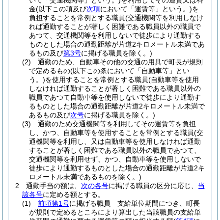
いて「交通機関等」という。)
を利用してその運賃又は料
金
(以下この項及び
次項
において「運賃等」という。)
を
負担することを常例とする職員
(交通機関等を利用しなけ
れば通勤することが著しく困難である職員以外の職員で
あつて、交通機関等を利用しないで徒歩により通勤する
ものとした場合の通勤距離が片道2キロメートル未満であ
るもの及び
第3号
に掲げる職員を除く。)
(2)
通勤のため、自動車その他の交通の用具で町長が規則
で定めるもの
(以下この条において「自動車等」とい
う。)
を使用することを常例とする職員
(自動車等を使用
しなければ通勤することが著しく困難である職員以外の
職員であつて自動車等を使用しないで徒歩により通勤す
るものとした場合の通勤距離が片道2キロメートル未満で
あるもの及び
次号
に掲げる職員を除く。)
(3)
通勤のため交通機関等を利用してその運賃等を負担
し、かつ、自動車等を使用することを常例とする職員
(交
通機関等を利用し、又は自動車等を使用しなければ通勤
することが著しく困難である職員以外の職員であつて、
交通機関等を利用せず、かつ、自動車等を使用しないで
徒歩により通勤するものとした場合の通勤距離が片道2キ
ロメートル未満であるものを除く。)
2
通勤手当の額は、
次の各号
に掲げる職員の区分に応じ、
当
該各号
に定める額とする。
(1)
前項第1号
に掲げる職員 支給単位期間につき、町長
が規則で定めるところにより算出した当該職員の支給単