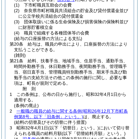
(1)
下市町職員互助会の会費
(2)
奈良県市町村職員共済組合の貯金及び貸付償還金並び
に公立学校共済組合の貸付償還金
(3)
団体取扱いに係る生命保険及び損害保険の保険料並び
に財形貯蓄積立金
(4)
職員で組織する各種団体等の会費
(給与の口座振替の方法による支払)
第20条
給与は、職員の申出により、口座振替の方法により
支払うことができる。
(雑則)
第21条
給料、扶養手当、地域手当、住居手当、通勤手当、
時間外勤務手当、休日勤務手当、夜間勤務手当、管理職手
当、宿日直手当、管理職員特別勤務手当、期末手当及び勤
勉手当の支給方法その他この条例の施行に関し、必要な事
項は、町長が規則で定める。
附
則
1
この条例は、公布の日から施行し、昭和32年4月1日から
適用する。
(条例の廃止)
2
一般職の職員の給与に関する条例
(昭和26年12月下市町条
例第8号。以下「旧条例」という。)
は、廃止する。
(給料の切替及びその切替に伴う措置)
3
昭和32年4月1日
(以下「切替日」という。)
において切り替
えられる職員の給料月額
(以下「切替給料月額」という。)