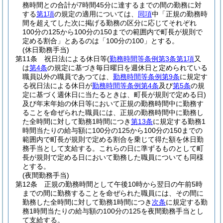
務時間との合計が7時間45分に達するまでの間の勤務に対
する
第1項
の規定の適用については、
同項
中「正規の勤務時
間を超えてした次に掲げる勤務の区分に応じてそれぞれ
100分の125から100分の150までの範囲内で町長が規則で
定める割合」とあるのは「100分の100」とする。
(休日勤務手当)
第11条
祝日法による休日等
(
勤務時間等条例第3条第1項
又
は
第4条
の規定に基づき毎日曜日を週休日と定められている
職員以外の職員であつては、
勤務時間等条例第9条
に規定す
る祝日法による休日が
勤務時間等条例第4条
及び
第5条
の規
定に基づく週休日に当たるときは、町長が規則で定める日)
及び年末年始の休日等において正規の勤務時間中に勤務す
ることを命ぜられた職員には、正規の勤務時間中に勤務し
た全時間に対して勤務1時間につき
第13条
に規定する勤務1
時間当たりの給与額に100分の125から100分の150までの
範囲内で町長が規則で定める割合を乗じて得た額を休日勤
務手当として支給する。
これらの日に準ずるものとして町
長が規則で定める日において勤務した職員についても同様
とする。
(夜間勤務手当)
第12条
正規の勤務時間として午後10時から翌日の午前5時
までの間に勤務することを命ぜられた職員には、その間に
勤務した全時間に対して勤務1時間につき
次条
に規定する勤
務1時間当たりの給与額の100分の125を夜間勤務手当とし
て支給する。