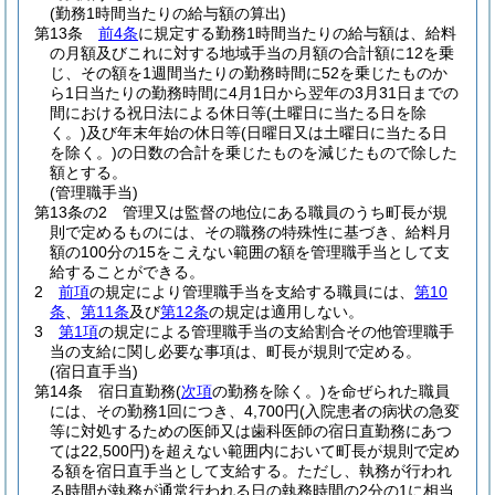
(勤務1時間当たりの給与額の算出)
第13条
前4条
に規定する勤務1時間当たりの給与額は、給料
の月額及びこれに対する地域手当の月額の合計額に12を乗
じ、その額を1週間当たりの勤務時間に52を乗じたものか
ら1日当たりの勤務時間に4月1日から翌年の3月31日までの
間における祝日法による休日等
(土曜日に当たる日を除
く。)
及び年末年始の休日等
(日曜日又は土曜日に当たる日
を除く。)
の日数の合計を乗じたものを減じたもので除した
額とする。
(管理職手当)
第13条の2
管理又は監督の地位にある職員のうち町長が規
則で定めるものには、その職務の特殊性に基づき、給料月
額の100分の15をこえない範囲の額を管理職手当として支
給することができる。
2
前項
の規定により管理職手当を支給する職員には、
第10
条
、
第11条
及び
第12条
の規定は適用しない。
3
第1項
の規定による管理職手当の支給割合その他管理職手
当の支給に関し必要な事項は、町長が規則で定める。
(宿日直手当)
第14条
宿日直勤務
(
次項
の勤務を除く。)
を命ぜられた職員
には、その勤務1回につき、4,700円
(入院患者の病状の急変
等に対処するための医師又は歯科医師の宿日直勤務にあつ
ては22,500円)
を超えない範囲内において町長が規則で定め
る額を宿日直手当として支給する。
ただし、執務が行われ
る時間が執務が通常行われる日の執務時間の2分の1に相当