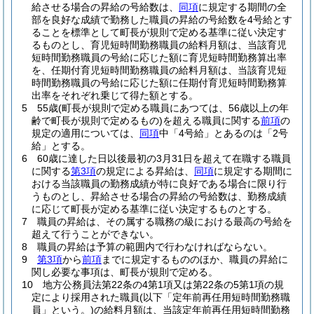
給させる場合の昇給の号給数は、
同項
に規定する期間の全
部を良好な成績で勤務した職員の昇給の号給数を4号給とす
ることを標準として町長が規則で定める基準に従い決定す
るものとし、育児短時間勤務職員の給料月額は、当該育児
短時間勤務職員の号給に応じた額に育児短時間勤務算出率
を、任期付育児短時間勤務職員の給料月額は、当該育児短
時間勤務職員の号給に応じた額に任期付育児短時間勤務算
出率をそれぞれ乗じて得た額とする。
5
55歳
(町長が規則で定める職員にあつては、56歳以上の年
齢で町長が規則で定めるもの)
を超える職員に関する
前項
の
規定の適用については、
同項
中「4号給」とあるのは「2号
給」とする。
6
60歳に達した日以後最初の3月31日を超えて在職する職員
に関する
第3項
の規定による昇給は、
同項
に規定する期間に
おける当該職員の勤務成績が特に良好である場合に限り行
うものとし、昇給させる場合の昇給の号給数は、勤務成績
に応じて町長が定める基準に従い決定するものとする。
7
職員の昇給は、その属する職務の級における最高の号給を
超えて行うことができない。
8
職員の昇給は予算の範囲内で行わなければならない。
9
第3項
から
前項
までに規定するもののほか、職員の昇給に
関し必要な事項は、町長が規則で定める。
10
地方公務員法第22条の4第1項又は第22条の5第1項の規
定により採用された職員
(以下「定年前再任用短時間勤務職
員」という。)
の給料月額は、当該定年前再任用短時間勤務