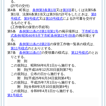
る。
(許可の交付)
第4条
町長は、
条例第3条第1項
又は
第3項
若しくは法第5条
第1項、法第6条第1項又は第3項の許可をしたときは、
第8
号様式
、
第9号様式
又は
第10号様式
による許可書を交付す
るものとする。
(工作物等の保管の手続等)
第5条
条例第11条の3第1項第1号
の掲示場所は、
下市町公告
式条例
(昭和46年9月下市町条例第23号)
別表
の掲示場とす
る。
第6条
条例第11条の3第2項
の保管工作物一覧表の様式は、
第11号様式
のとおりとする。
第7条
条例第11条の7
の受領書の様式は、
第12号様式
のとお
りとする。
附
則
この規則は、昭和56年6月1日から施行する。
附
則
(平成16年12月20日
規則第7号)
この規則は、公布の日から施行する。
附
則
(平成25年6月24日
規則第4号)
この規則は、平成25年7月1日から施行する。
附
則
(令和8年3月10日
規則第9号)
この規則は、令和8年4月1日から施行する。
第1号様式