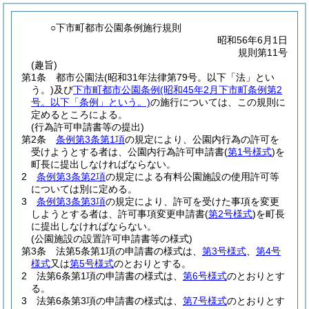
○下市町都市公園条例施行規則
昭和56年6月1日
規則第11号
(趣旨)
第1条
都市公園法
(昭和31年法律第79号。以下「法」とい
う。)
及び
下市町都市公園条例
(昭和45年2月下市町条例第2
号。以下「条例」という。)
の施行については、この規則に
定めるところによる。
(行為許可申請書等の提出)
第2条
条例第3条第1項
の規定により、公園内行為の許可を
受けようとする者は、公園内行為許可申請書
(
第1号様式
)
を
町長に提出しなければならない。
2
条例第3条第2項
の規定による有料公園施設の使用許可等
については別に定める。
3
条例第3条第3項
の規定により、許可を受けた事項を変更
しようとする者は、許可事項変更申請書
(
第2号様式
)
を町長
に提出しなければならない。
(公園施設の設置許可申請書等の様式)
第3条
法第5条第1項の申請書の様式は、
第3号様式
、
第4号
様式
又は
第5号様式
のとおりとする。
2
法第6条第1項の申請書の様式は、
第6号様式
のとおりとす
る。
3
法第6条第3項の申請書の様式は、
第7号様式
のとおりとす