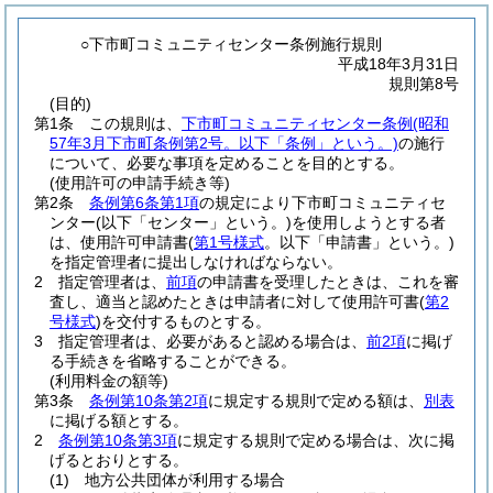
○下市町コミュニティセンター条例施行規則
平成18年3月31日
規則第8号
(目的)
第1条
この規則は、
下市町コミュニティセンター条例
(昭和
57年3月下市町条例第2号。以下「条例」という。)
の施行
について、必要な事項を定めることを目的とする。
(使用許可の申請手続き等)
第2条
条例第6条第1項
の規定により下市町コミュニティセ
ンター
(以下「センター」という。)
を使用しようとする者
は、使用許可申請書
(
第1号様式
。以下「申請書」という。)
を指定管理者に提出しなければならない。
2
指定管理者は、
前項
の申請書を受理したときは、これを審
査し、適当と認めたときは申請者に対して使用許可書
(
第2
号様式
)
を交付するものとする。
3
指定管理者は、必要があると認める場合は、
前2項
に掲げ
る手続きを省略することができる。
(利用料金の額等)
第3条
条例第10条第2項
に規定する規則で定める額は、
別表
に掲げる額とする。
2
条例第10条第3項
に規定する規則で定める場合は、次に掲
げるとおりとする。
(1)
地方公共団体が利用する場合