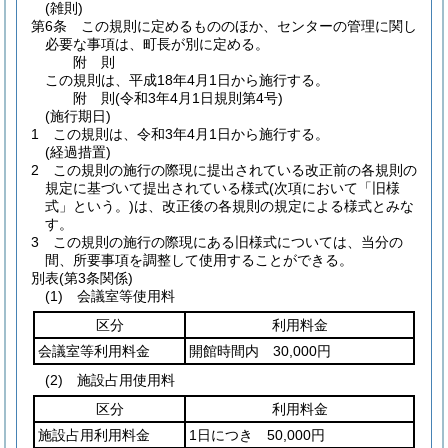
(雑則)
第6条
この規則に定めるもののほか、センターの管理に関し
必要な事項は、町長が別に定める。
附
則
この規則は、平成18年4月1日から施行する。
附
則
(令和3年4月1日
規則第4号)
(施行期日)
1
この規則は、令和3年4月1日から施行する。
(経過措置)
2
この規則の施行の際現に提出されている改正前の各規則の
規定に基づいて提出されている様式
(次項において「旧様
式」という。)
は、改正後の各規則の規定による様式とみな
す。
3
この規則の施行の際現にある旧様式については、当分の
間、所要事項を調整して使用することができる。
別表
(第3条関係)
(1) 会議室等使用料
区分
利用料金
会議室等利用料金
開館時間内 30,000円
(2) 施設占用使用料
区分
利用料金
施設占用利用料金
1日につき 50,000円