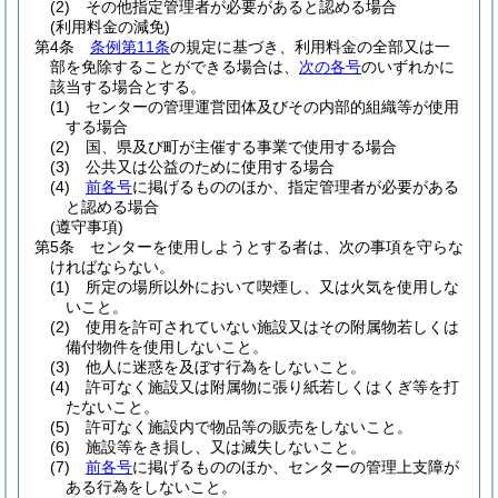
(2)
その他指定管理者が必要があると認める場合
(利用料金の減免)
第4条
条例第11条
の規定に基づき、利用料金の全部又は一
部を免除することができる場合は、
次の各号
のいずれかに
該当する場合とする。
(1)
センターの管理運営団体及びその内部的組織等が使用
する場合
(2)
国、県及び町が主催する事業で使用する場合
(3)
公共又は公益のために使用する場合
(4)
前各号
に掲げるもののほか、指定管理者が必要がある
と認める場合
(遵守事項)
第5条
センターを使用しようとする者は、次の事項を守らな
ければならない。
(1)
所定の場所以外において喫煙し、又は火気を使用しな
いこと。
(2)
使用を許可されていない施設又はその附属物若しくは
備付物件を使用しないこと。
(3)
他人に迷惑を及ぼす行為をしないこと。
(4)
許可なく施設又は附属物に張り紙若しくはくぎ等を打
たないこと。
(5)
許可なく施設内で物品等の販売をしないこと。
(6)
施設等をき損し、又は滅失しないこと。
(7)
前各号
に掲げるもののほか、センターの管理上支障が
ある行為をしないこと。