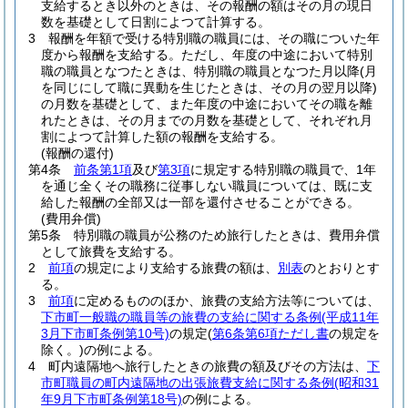
支給するとき以外のときは、その報酬の額はその月の現日
数を基礎として日割によつて計算する。
3
報酬を年額で受ける特別職の職員には、その職についた年
度から報酬を支給する。
ただし、年度の中途において特別
職の職員となつたときは、特別職の職員となつた月以降
(月
を同じにして職に異動を生じたときは、その月の翌月以降)
の月数を基礎として、また年度の中途においてその職を離
れたときは、その月までの月数を基礎として、それぞれ月
割によつて計算した額の報酬を支給する。
(報酬の還付)
第4条
前条第1項
及び
第3項
に規定する特別職の職員で、1年
を通じ全くその職務に従事しない職員については、既に支
給した報酬の全部又は一部を還付させることができる。
(費用弁償)
第5条
特別職の職員が公務のため旅行したときは、費用弁償
として旅費を支給する。
2
前項
の規定により支給する旅費の額は、
別表
のとおりとす
る。
3
前項
に定めるもののほか、旅費の支給方法等については、
下市町一般職の職員等の旅費の支給に関する条例
(平成11年
3月下市町条例第10号)
の規定
(
第6条第6項ただし書
の規定を
除く。)
の例による。
4
町内遠隔地へ旅行したときの旅費の額及びその方法は、
下
市町職員の町内遠隔地の出張旅費支給に関する条例
(昭和31
年9月下市町条例第18号)
の例による。