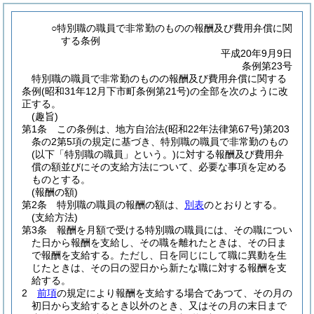
○特別職の職員で非常勤のものの報酬及び費用弁償に関
する条例
平成20年9月9日
条例第23号
特別職の職員で非常勤のものの報酬及び費用弁償に関する
条例(昭和31年12月下市町条例第21号)の全部を次のように改
正する。
(趣旨)
第1条
この条例は、地方自治法
(昭和22年法律第67号)
第203
条の2第5項の規定に基づき、特別職の職員で非常勤のもの
(以下「特別職の職員」という。)
に対する報酬及び費用弁
償の額並びにその支給方法について、必要な事項を定める
ものとする。
(報酬の額)
第2条
特別職の職員の報酬の額は、
別表
のとおりとする。
(支給方法)
第3条
報酬を月額で受ける特別職の職員には、その職につい
た日から報酬を支給し、その職を離れたときは、その日ま
で報酬を支給する。
ただし、日を同じにして職に異動を生
じたときは、その日の翌日から新たな職に対する報酬を支
給する。
2
前項
の規定により報酬を支給する場合であつて、その月の
初日から支給するとき以外のとき、又はその月の末日まで