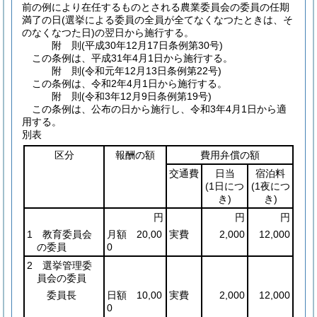
前の例により在任するものとされる農業委員会の委員の任期
満了の日
(選挙による委員の全員が全てなくなつたときは、そ
のなくなつた日)
の翌日から施行する。
附
則
(平成30年12月17日
条例第30号)
この条例は、平成31年4月1日から施行する。
附
則
(令和元年12月13日
条例第22号)
この条例は、令和2年4月1日から施行する。
附
則
(令和3年12月9日
条例第19号)
この条例は、公布の日から施行し、令和3年4月1日から適
用する。
別表
区分
報酬の額
費用弁償の額
交通費
日当
宿泊料
(1日につ
(1夜につ
き)
き)
円
円
円
1 教育委員会
月額 20,00
実費
2,000
12,000
の委員
0
2 選挙管理委
員会の委員
委員長
日額 10,00
実費
2,000
12,000
0