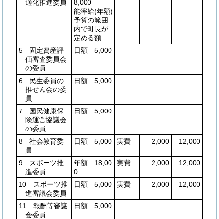
適化推進委員
8,000
能率給
(年額)
予算の範囲
内で町長が
定める額
5 固定資産評
日額 5,000
価審査委員会
の委員
6 民生委員の
日額 5,000
推せん会の委
員
7 国民健康保
日額 5,000
険運営協議会
の委員
8 社会教育委
日額 5,000
実費
2,000
12,000
員
9 スポーツ推
年額 18,00
実費
2,000
12,000
進委員
0
10 スポーツ推
日額 5,000
実費
2,000
12,000
進審議会委員
11 報酬等審議
日額 5,000
会委員