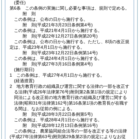
(委任)
第6条
この条例の実施に関し必要な事項は、規則で定める。
附
則
この条例は、公布の日から施行する。
附
則
(平成21年3月23日
条例第4号)
この条例は、平成21年4月1日から施行する。
附
則
(平成22年12月27日
条例第20号)
この条例は、公布の日から施行する。
ただし、8項の改正規
定は、平成23年4月1日から施行する。
附
則
(平成23年12月22日
条例第14号)
この条例は、平成24年4月1日から施行する。
附
則
(平成27年3月16日
条例第4号)
(施行期日)
1
この条例は、平成27年4月1日から施行する。
(経過措置)
2
地方教育行政の組織及び運営に関する法律の一部を改正す
る法律
(平成26年法律第76号)
附則第2条第1項の規定により
同法による改正前の地方教育行政の組織及び運営に関する
法律
(昭和31年法律第162号)
第16条第1項の教育長が在職す
る間は、なお従前の例による。
附
則
(平成28年3月22日
条例第5号)
この条例は、平成28年4月1日から施行する。
附
則
(平成28年12月13日
条例第16号)
この条例は、農業協同組合法等の一部を改正する等の法律
(平成27年法律第63号)
附則第29条第2項の規定によりなお従