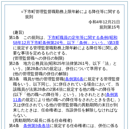
○下市町管理監督職勤務上限年齢による降任等に関する
規則
令和4年12月21日
規則第15号
(趣旨)
第1条
この規則は、
下市町職員の定年等に関する条例
(昭和
58年12月下市町条例第24号。以下「条例」という。)
第3章
に規定する管理監督職勤務上限年齢による降任等に関し必
要な事項を定めるものとする。
(管理監督職への併任の制限)
第2条
地方公務員法
(昭和25年法律第261号。以下「法」と
いう。)
第28条の3の規定は、併任について準用する。
(他の管理監督職の併任の解除)
第3条
職員が他の管理監督職
(
条例第6条
に規定する管理監督
職をいう。以下同じ。)
に併任されている場合において、当
該職員が法第28条の2第4項に規定する他の職への降任等
(以下「他の職への降任等」という。)
をされたとき
(
条例第
11条
の規定により他の職への降任等をされたときを含む。)
又は併任されている他の管理監督職の異動期間の末日が到
来したときは、任命権者は、当該併任を解除しなければな
らない。
(異動期間の延長に係る任命権者)
第4条
条例第9条各項
に規定する任命権者には、併任に係る