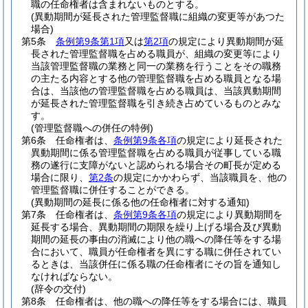
職の任命権者は含まれないものとする。
(異動期間が延長された管理監督職に組織の変更等があつた
場合)
第5条
条例第9条第1項
又は
第2項
の規定により異動期間が延
長された管理監督職を占める職員が、組織の変更等により
当該管理監督職の業務と同一の業務を行うことをその職務
の主たる内容とする他の管理監督職を占める職員となる場
合は、当該他の管理監督職を占める職員は、当該異動期間
が延長された管理監督職を引き続き占めているものとみな
す。
(管理監督職への併任の特例)
第6条
任命権者は、
条例第9条各項
の規定により延長された
異動期間に係る管理監督職を占める職員が従事している職
務の遂行に支障がないと認められる場合その町長が定める
場合に限り、
第2条
の規定にかかわらず、当該職員を、他の
管理監督職に併任することができる。
(異動期間の延長に係る他の任命権者に対する通知)
第7条
任命権者は、
条例第9条各項
の規定により異動期間を
延長する場合、異動期間の期限を繰り上げる場合及び異動
期間の延長の事由の消滅により他の職への降任等をする場
合において、職員が任命権者を異にする職に併任されてい
るときは、当該併任に係る職の任命権者にその旨を通知し
なければならない。
(辞令の交付)
第8条
任命権者は、他の職への降任等をする場合には、職員