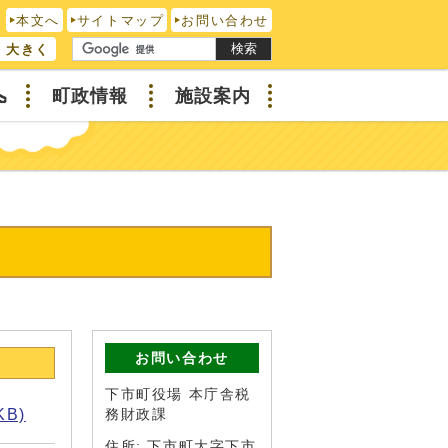
本文へ
サイトマップ
お問い合わせ
検索
大きく
へ
町政情報
施設案内
お問い合わせ
下市町役場 本庁舎税
KB)
務財政課
住所: 下市町大字下市