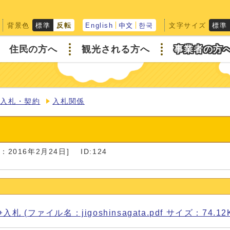
背景色
文字サイズ
標準
反転
English
中文
한국
標準
住民の方へ
観光される方へ
事業者の方
入札・契約
入札関係
：2016年2月24日]
ID:124
ファイル名：jigoshinsagata.pdf サイズ：74.12