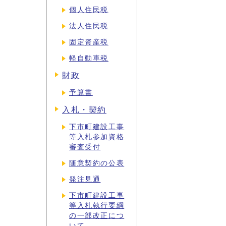
個人住民税
法人住民税
固定資産税
軽自動車税
財政
予算書
入札・契約
下市町建設工事
等入札参加資格
審査受付
随意契約の公表
発注見通
下市町建設工事
等入札執行要綱
の一部改正につ
いて