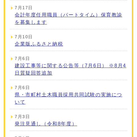
7月17日
会計年度任用職員（パートタイム）保育教諭
を募集します
7月10日
企業版ふるさと納税
7月6日
建設工事等に関する公告等（7月6日） ※8月4
日質疑回答追加
7月6日
県・市町村土木職員採用共同試験の実施につ
いて
7月3日
発注見通し（令和8年度）