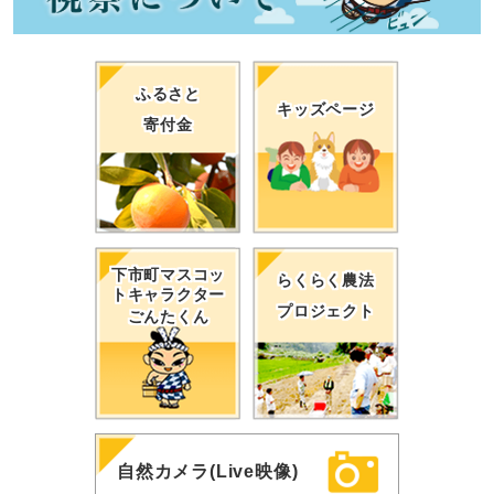
ふるさと
キッズページ
寄付金
下市町マスコッ
らくらく農法
トキャラクター
プロジェクト
ごんたくん
自然カメラ(Live映像)