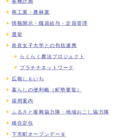
各種計画
商工業・農林業
情報開示・職員給与・定員管理
選挙
奈良女子大学との包括連携
らくらく農法プロジェクト
プラチナネットワーク
広報しもいち
暮らしの便利帳（町勢要覧）
採用案内
ふるさと復興協力隊・地域おこし協力隊
移住定住
下市町オープンデータ