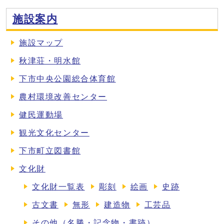
施設案内
施設マップ
秋津荘・明水館
下市中央公園総合体育館
農村環境改善センター
健民運動場
観光文化センター
下市町立図書館
文化財
文化財一覧表
彫刻
絵画
史跡
古文書
無形
建造物
工芸品
その他（名勝・記念物・書跡）