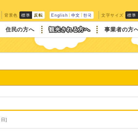
背景色
文字サイズ
標準
反転
English
中文
한국
標準
住民の方へ
観光される方へ
事業者の方
9日]