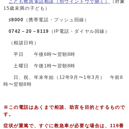
こども救急電話相談
（別ウインドウで開く）
（対象
15歳未満の子ども）
♯8000
（携帯電話・プッシュ回線）
0742－20－8119
（IP電話・ダイヤル回線）
（相談日時）
平日 午後6時〜翌朝8時
土曜日 午後1時〜翌朝8時
日、祝、年末年始（12年9月〜1年3月） 午前8
時〜翌朝8時
※この電話はあくまで相談、助言を目的とするもので
す。
症状が重篤で、すぐに救急車が必要な場合は、119番