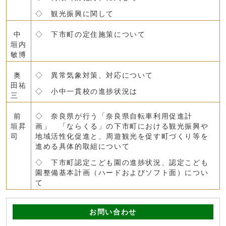
◇ 観光振興に関して
中
◇ 下市町の定住施策について
垣内
敏博
奥
◇ 異常気象対策、対応について
田祐
◇ 小中一貫校の進捗状況は
三
前
◇ 奈良県が行う「奈良県自転車利用促進計
垣昇
画」 「ならくる」の下市町における観光振興や
司
地域活性化促進と、周遊観光を促す町づくり等を
進める具体的取組について
◇ 下市町認定こども園の進捗状況、認定こども
園整備基本計画（ハードおよびソフト面）につい
て
お問い合わせ