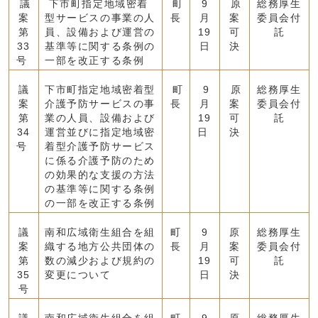
議
下市町指定地域密着
町
9
原
総務厚生
案
型サービスの事業の人
長
月
案
委員会付
第
員、設備および運営の
19
可
託
33
基準等に関する条例の
日
決
号
一部を改正する条例
議
下市町指定地域密着型
町
9
原
総務厚生
案
介護予防サービスの事
長
月
案
委員会付
第
業の人員、設備および
19
可
託
34
運営並びに指定地域密
日
決
号
着型介護予防サービス
に係る介護予防のため
の効果的な支援の方法
の基準等に関する条例
の一部を改正する条例
議
南和広域衛生組合を組
町
9
原
総務厚生
案
織する地方公共団体の
長
月
案
委員会付
第
数の減少および規約の
19
可
託
35
変更について
日
決
号