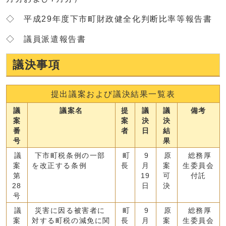
◇ 平成29年度下市町財政健全化判断比率等報告書
◇ 議員派遣報告書
議決事項
提出議案および議決結果一覧表
議
議案名
提
議
議
備考
案
案
決
決
番
者
日
結
号
果
議
下市町税条例の一部
町
9
原
総務厚
案
を改正する条例
長
月
案
生委員会
第
19
可
付託
28
日
決
号
議
災害に因る被害者に
町
9
原
総務厚
案
対する町税の減免に関
長
月
案
生委員会