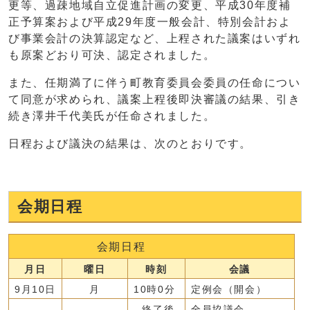
更等、過疎地域自立促進計画の変更、平成30年度補
正予算案および平成29年度一般会計、特別会計およ
び事業会計の決算認定など、上程された議案はいずれ
も原案どおり可決、認定されました。
また、任期満了に伴う町教育委員会委員の任命につい
て同意が求められ、議案上程後即決審議の結果、引き
続き澤井千代美氏が任命されました。
日程および議決の結果は、次のとおりです。
会期日程
会期日程
月日
曜日
時刻
会議
9月10日
月
10時0分
定例会（開会）
終了後
全員協議会