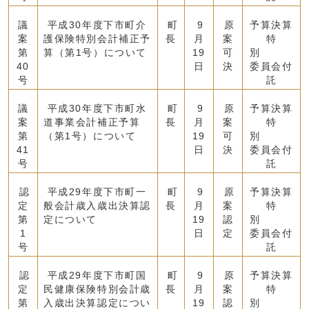
議
平成30年度下市町介
町
9
原
予算決算
案
護保険特別会計補正予
長
月
案
特
第
算（第1号）について
19
可
別
40
日
決
委員会付
号
託
議
平成30年度下市町水
町
9
原
予算決算
案
道事業会計補正予算
長
月
案
特
第
（第1号）について
19
可
別
41
日
決
委員会付
号
託
認
平成29年度下市町一
町
9
原
予算決算
定
般会計歳入歳出決算認
長
月
案
特
第
定について
19
認
別
1
日
定
委員会付
号
託
認
平成29年度下市町国
町
9
原
予算決算
定
民健康保険特別会計歳
長
月
案
特
第
入歳出決算認定につい
19
認
別