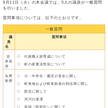
9月11日（火）の本会議では、5人の議員が一般質問
を行いました。
質問事項については、以下のとおりです。
一般質問
議
質問事項
員
名
吉
◇ 行政職人財育成について
井辰
◇ 町の産業活性化について
弥
矢野
◇ 小・中学生・園児の安全に関し
和男
◇ 町有地および町有財産の利活用に関し
◇ 防災に関して
◇ 河川の浚渫
◇ 街頭（防犯灯）に関して