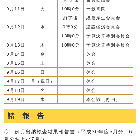
9月11日
火
10時0分
一般質問
終了後
総務厚生委員会
9月12日
水
9時0分
建設経済委員会
13時0分
予算決算特別委員会
9月13日
木
10時0分
予算決算特別委員会
9月14日
金
休会
9月15日
土
休会
9月16日
日
休会
9月17日
月（祝日）
休会
9月18日
火
休会
9月19日
水
本会議（再開）
諸 報 告
◇ 例月出納検査結果報告書（平成30年度5月分、6
月分および7月分）