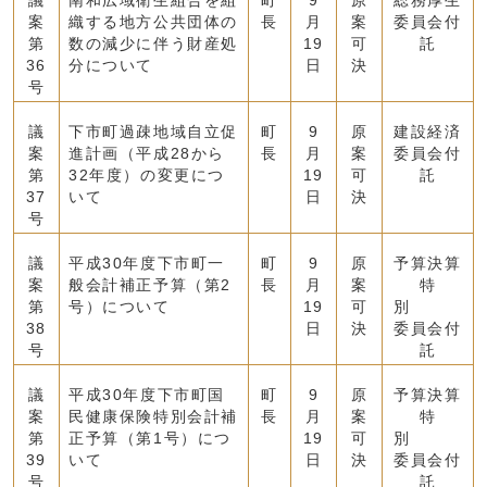
議
南和広域衛生組合を組
町
9
原
総務厚生
案
織する地方公共団体の
長
月
案
委員会付
第
数の減少に伴う財産処
19
可
託
36
分について
日
決
号
議
下市町過疎地域自立促
町
9
原
建設経済
案
進計画（平成28から
長
月
案
委員会付
第
32年度）の変更につ
19
可
託
37
いて
日
決
号
議
平成30年度下市町一
町
9
原
予算決算
案
般会計補正予算（第2
長
月
案
特
第
号）について
19
可
別
38
日
決
委員会付
号
託
議
平成30年度下市町国
町
9
原
予算決算
案
民健康保険特別会計補
長
月
案
特
第
正予算（第1号）につ
19
可
別
39
いて
日
決
委員会付
号
託