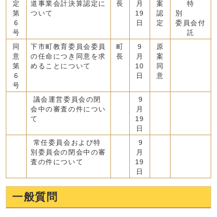
定
道事業会計決算認定に
長
月
案
特
第
ついて
19
認
別
6
日
定
委員会付
号
託
同
下市町教育委員会委員
町
9
原
意
の任命につき同意を求
長
月
案
第
めることについて
10
同
6
日
意
号
議会運営委員会の閉
9
会中の審査の件につい
月
て
19
日
常任委員会および特
9
別委員会の閉会中の審
月
査の件について
19
日
一般質問