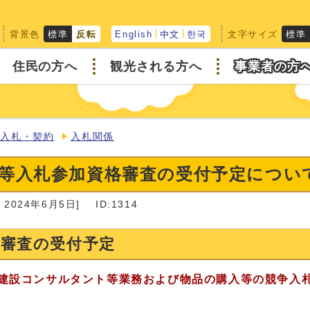
背景色
文字サイズ
標準
反転
English
中文
한국
標準
住民の方へ
観光される方へ
事業者の方
入札・契約
入札関係
等入札参加資格審査の受付予定につい
2024年6月5日]
ID:1314
格審査の受付予定
建設コンサルタント等業務および物品の購入等の競争入