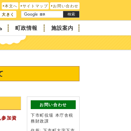
本文へ
サイトマップ
お問い合わせ
検索
大きく
へ
町政情報
施設案内
て
お問い合わせ
下市町役場 本庁舎税
札参加資
務財政課
住所: 下市町大字下市