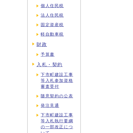
個人住民税
法人住民税
固定資産税
軽自動車税
財政
予算書
入札・契約
下市町建設工事
等入札参加資格
審査受付
随意契約の公表
発注見通
下市町建設工事
等入札執行要綱
の一部改正につ
いて