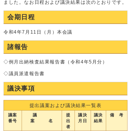
ました。なお日程および議決結果は次のとおりです。
会期日程
令和4年7月11日（月）本会議
諸報告
◇例月出納検査結果報告書（令和4年5月分）
◇議員派遣報告書
議決事項
提出議案および議決結果一覧表
議案
議
提
議決
議決
備 考
番号
案 名
出
月日
結果
者