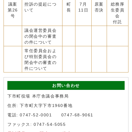
議案
控訴の提起につ
町
7月
原案
総務厚
第26
いて
長
11日
否決
生委員
号
会
付託
議会運営委員会
の閉会中の審査
の件について
常任委員会およ
び特別委員会の
閉会中の審査の
件について
お問い合わせ
下市町役場 本庁舎議会事務局
住所: 下市町大字下市1960番地
電話: 0747-52-0001 0747-68-9061
ファックス: 0747-54-5055