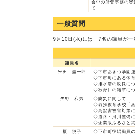
会中の所管事務の審
て
一般質問
9月10日(水)には、7名の議員
議員名
米田 圭一郎
◇下市あきつ学園
◇下市町にある体
◇排水溝の改良に
◇秋野川の雑草に
矢野 和男
◇防災に関して
◇義務教育学校「
◇鳥獣害被害対策
◇道路・河川整備
◇企業版ふるさと
榎 悦子
◇下市町役場職員