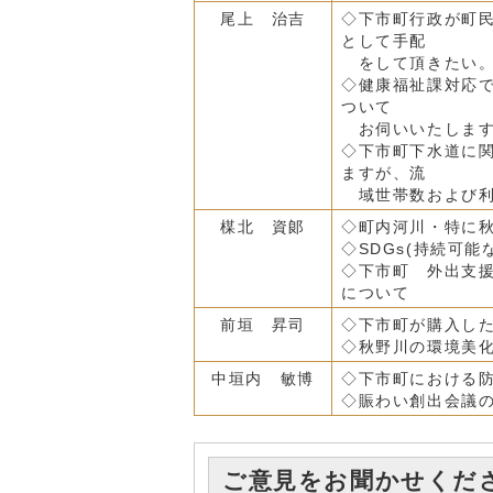
尾上 治吉
◇下市町行政が町
として手配
をして頂きたい。
◇健康福祉課対応で
ついて
お伺いいたしま
◇下市町下水道に
ますが、流
域世帯数および利
楳北 資郞
◇町内河川・特に
◇SDGs(持続可
◇下市町 外出支
について
前垣 昇司
◇下市町が購入した
◇秋野川の環境美
中垣内 敏博
◇下市町における
◇賑わい創出会議
ご意見をお聞かせくだ