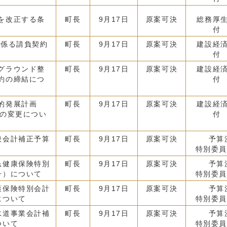
を改正する条
町長
9月17日
原案可決
総務厚
付
に係る請負契約
町長
9月17日
原案可決
建設経
付
グラウンド整
町長
9月17日
原案可決
建設経
約の締結につ
付
的発展計画
町長
9月17日
原案可決
建設経
）の変更につい
付
般会計補正予算
町長
9月17日
原案可決
予算
特別委員
民健康保険特別
町長
9月17日
原案可決
予算
号）について
特別委員
護保険特別会計
町長
9月17日
原案可決
予算
について
特別委員
水道事業会計補
町長
9月17日
原案可決
予算
ついて
特別委員