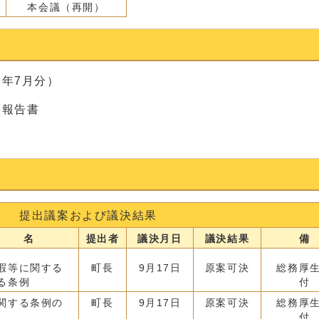
本会議（再開）
年7月分）
等報告書
提出議案および議決結果
 名
提出者
議決月日
議決結果
備
暇等に関する
町長
9月17日
原案可決
総務厚
る条例
付
関する条例の
町長
9月17日
原案可決
総務厚
付