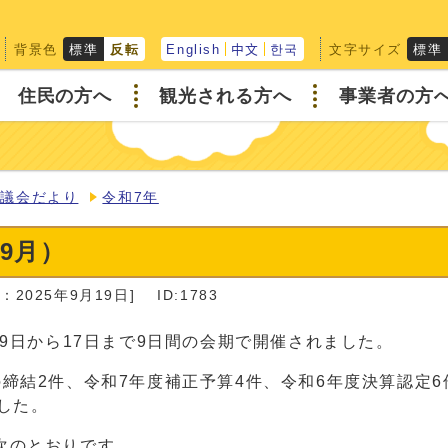
背景色
文字サイズ
標準
反転
English
中文
한국
標準
住民の方へ
観光される方へ
事業者の方
町議会だより
令和7年
9月）
：2025年9月19日]
ID:1783
月9日から17日まで9日間の会期で開催されました。
締結2件、令和7年度補正予算4件、令和6年度決算認定6
した。
次のとおりです。