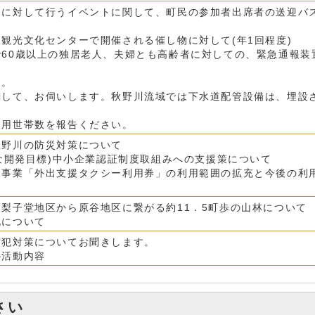
民に対して行うイベントに関して、町民の参加者出席者の送迎バ
観光文化センターで開催される催し物に対して(年1回程度)
60歳以上の独居老人、夫婦とも高齢者に対しての、緊急通報装
す。
関して、お伺いします。秋野川流域では下水道配管設備は、埋設
用世帯数を報告ください。
秋野川の防災対策について
能な開発目標)中小企業認証制度取組みへの支援策について
援事業「外出支援タクシー利用券」の利用範囲の拡充と今後の利
梨子堂地区から原谷地区に繋がる約11．5町歩の山林について
化について
防犯対策についてお聞きします。
の活動内容
さい