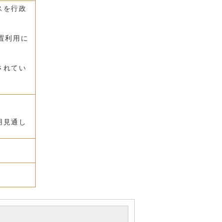
スを行政
置利用に
されてい
用見通し