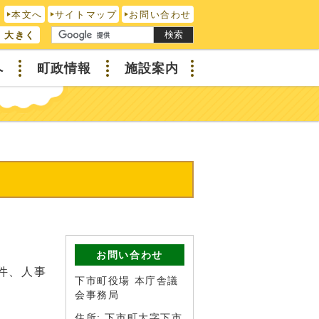
本文へ
サイトマップ
お問い合わせ
検索
大きく
へ
町政情報
施設案内
お問い合わせ
件、人事
下市町役場 本庁舎議
会事務局
住所: 下市町大字下市