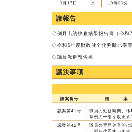
9月17日
水
10時00分
諸報告
◇例月出納検査結果報告書（令和7
◇令和6年度財政健全化判断比率
◇議員派遣報告書
議決事項
議案番号
議 案
議案第41号
職員の勤務時間、休
条例の一部を改正す
議案第42号
職員の育児休業等に
一部を改正する条例