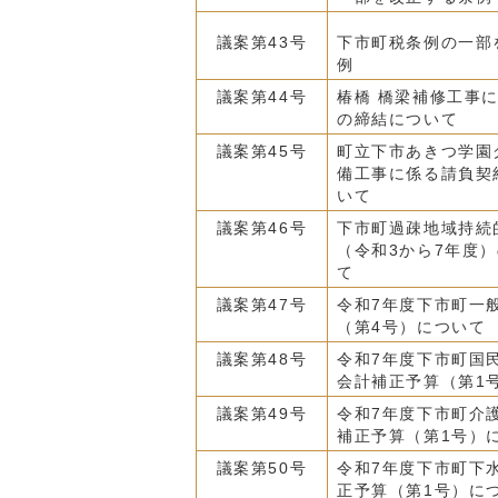
議案第43号
下市町税条例の一部
例
議案第44号
椿橋 橋梁補修工事
の締結について
議案第45号
町立下市あきつ学園
備工事に係る請負契
いて
議案第46号
下市町過疎地域持続
（令和3から7年度
て
議案第47号
令和7年度下市町一
（第4号）について
議案第48号
令和7年度下市町国
会計補正予算（第1
議案第49号
令和7年度下市町介
補正予算（第1号）
議案第50号
令和7年度下市町下
正予算（第1号）に