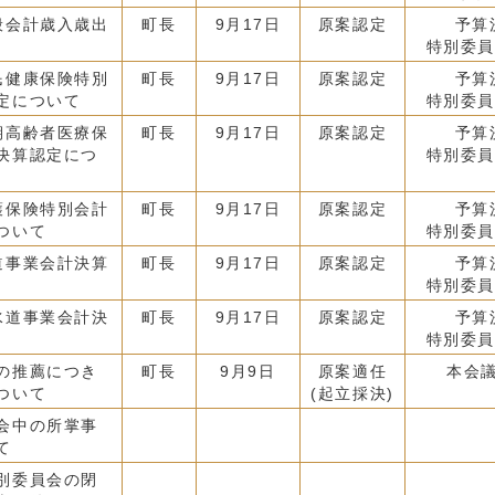
般会計歳入歳出
町長
9月17日
原案認定
予算
特別委員
民健康保険特別
町長
9月17日
原案認定
予算
定について
特別委員
期高齢者医療保
町長
9月17日
原案認定
予算
決算認定につ
特別委員
護保険特別会計
町長
9月17日
原案認定
予算
ついて
特別委員
道事業会計決算
町長
9月17日
原案認定
予算
特別委員
水道事業会計決
町長
9月17日
原案認定
予算
特別委員
の推薦につき
町長
9月9日
原案適任
本会
ついて
(起立採決)
会中の所掌事
て
別委員会の閉