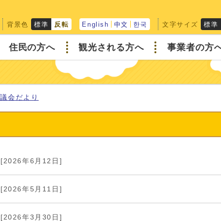
背景色
文字サイズ
標準
反転
English
中文
한국
標準
住民の方へ
観光される方へ
事業者の方
町議会だより
[2026年6月12日]
[2026年5月11日]
[2026年3月30日]