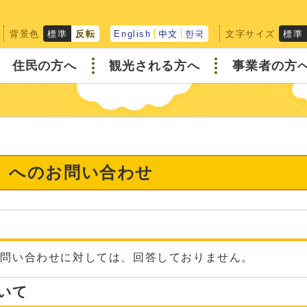
背景色
文字サイズ
標準
反転
English
中文
한국
標準
住民の方へ
観光される方へ
事業者の方
課】へのお問い合わせ
な問い合わせに対しては、回答しておりません。
いて