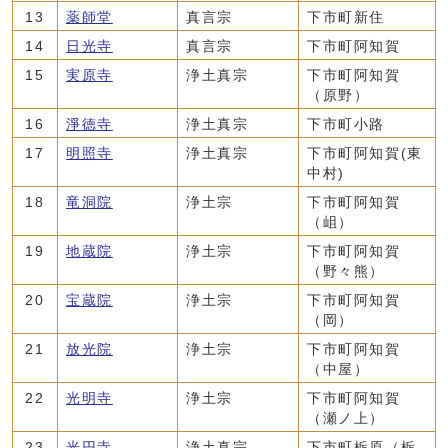
13
薬師堂
真言宗
下市町新住
14
日光寺
真言宗
下市町阿知賀
15
実原寺
浄土真宗
下市町阿知賀
（原野）
16
淨徳寺
浄土真宗
下市町小路
17
明照寺
浄土真宗
下市町阿知賀(東
中村)
18
竜洞院
浄土宗
下市町阿知賀
（岨）
19
地蔵院
浄土宗
下市町阿知賀
（野々熊）
20
宝蔵院
浄土宗
下市町阿知賀
（岡）
21
放光院
浄土宗
下市町阿知賀
（中屋）
22
光明寺
浄土宗
下市町阿知賀
（瀬ノ上）
23
光円寺
浄土真宗
下市町栃原（栃