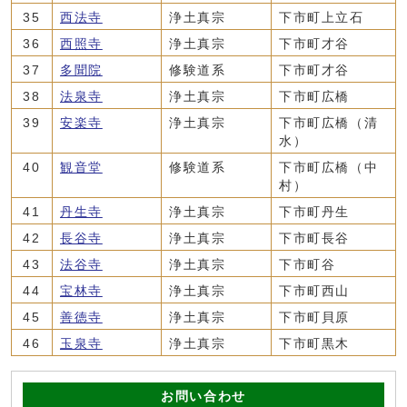
35
西法寺
浄土真宗
下市町上立石
36
西照寺
浄土真宗
下市町才谷
37
多聞院
修験道系
下市町才谷
38
法泉寺
浄土真宗
下市町広橋
39
安楽寺
浄土真宗
下市町広橋（清
水）
40
観音堂
修験道系
下市町広橋（中
村）
41
丹生寺
浄土真宗
下市町丹生
42
長谷寺
浄土真宗
下市町長谷
43
法谷寺
浄土真宗
下市町谷
44
宝林寺
浄土真宗
下市町西山
45
善徳寺
浄土真宗
下市町貝原
46
玉泉寺
浄土真宗
下市町黒木
お問い合わせ