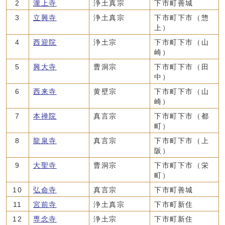
2
瀧上寺
浄土真宗
下市町善城
3
立興寺
浄土真宗
下市町下市（惣
上）
4
西迎院
浄土宗
下市町下市（山
崎）
5
興大寺
曹洞宗
下市町下市（田
中）
6
西来寺
黄壁宗
下市町下市（山
崎）
7
本禅院
真言宗
下市町下市（都
町）
8
龍泉寺
真言宗
下市町下市（上
阪）
9
大聖寺
曹洞宗
下市町下市（栄
町）
10
弘命寺
真言宗
下市町善城
11
宮前寺
浄土真宗
下市町新住
12
専念寺
浄土宗
下市町新住