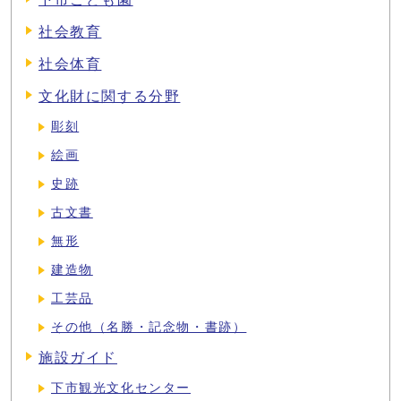
社会教育
社会体育
文化財に関する分野
彫刻
絵画
史跡
古文書
無形
建造物
工芸品
その他（名勝・記念物・書跡）
施設ガイド
下市観光文化センター