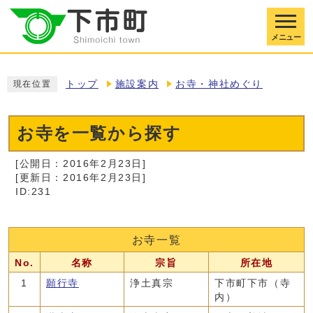
メニュー
トップ
施設案内
お寺・神社めぐり
現在位置
お寺を一覧から探す
[公開日：2016年2月23日]
[更新日：2016年2月23日]
ID:231
お寺一覧
No.
名称
宗旨
所在地
1
願行寺
浄土真宗
下市町下市（寺
内）