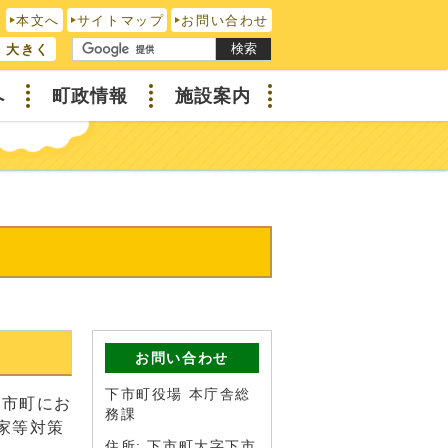
本文へ
サイトマップ
お問い合わせ
検索
大きく
へ
町政情報
施設案内
お問い合わせ
下市町役場 本庁舎総
下市町にお
務課
家等対策
住所: 下市町大字下市