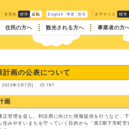
背景色
文字サイズ
標準
反転
English
中文
한국
標準
住民の方へ
観光される方へ
事業者の方
策計画の公表について
2023年3月7日]
ID:787
計画
適正管理を促し、利活用に向けた情報提供を行うなど、
も住みやすいまちを守っていく目的から「第2期下市町空