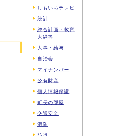
しもいちテレビ
統計
総合計画・教育
大綱等
人事・給与
自治会
マイナンバー
公有財産
個人情報保護
町長の部屋
交通安全
消防
防災