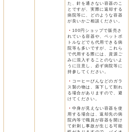
た、針を通さない容器のこ
とですが、実際に返却する
病院等に、どのような容器
が良いかご相談ください。
・
100円ショップで販売さ
れている容器や、ペットボ
トルなどでも代用できる病
院等も多いですが、これら
で代用する際には、資源ご
みに混入することのないよ
うに注意し、必ず病院等に
持参してください。
・
コーヒーびんなどのガラ
ス製の物は、落下して割れ
る場合がありますので、避
けてください。
・
中身が見えない容器を使
用する場合は、返却先の病
院内等で職員が容器を開け
て針刺し事故が生じる可能
性がありますので、バイオ