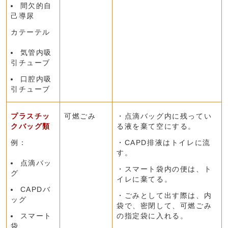
間欠的自
己導尿
カテーテル
気管内吸
引チューブ
口腔内吸
引チューブ
プラスチッ
可燃ごみ
・点滴バッグ内に残ってい
クバッグ類
る液を棄て空にする。
例：
・CAPD排液はトイレに流
す。
点滴バッ
・スマート袋内の便は、ト
グ
イレに棄てる。
CAPDバ
・ごみとして出す際は、内
ッグ
袋で、密閉して、可燃ごみ
スマート
の指定袋に入れる。
袋