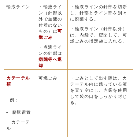
輸液ライン
・輸液ライ
・輸液ラインの針部を切断
ン（針部以
し、針部とライン部を別々
外で血液の
に廃棄する。
付着のない
・輸液ライン（針部以外）
もの）は
可
は、内袋で、密閉して、可
燃ごみ
燃ごみの指定袋に入れる。
・点滴ライ
ンの針部は
病院等へ返
却
カテーテル
可燃ごみ
・ごみとして出す際は、カ
類
テーテル内に残っている液
を棄て空にし、内袋を使用
して袋の口をしっかり封じ
例：
る。
膀胱留置
カテーテ
ル