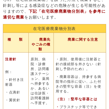
針刺し等による感染症などの危険が生じる可能性があ
りますので、
下記「在宅医療廃棄物分別表」を参考に
適切な廃棄
をお願いします。
在宅医療廃棄物分別表
種 類
廃棄先
廃棄に関する注意
やごみの種
類
注射針
原則、病
・原則、使用後に注射器と
院・診療
針の接続部を外さない（針
所、訪問看
刺し予防のため）。
例：
護ステーシ
・廃棄容器は、持参する病
ョン、薬局
・針付き注
院等の指示に従い、ふた付
へ持参する
射器
きの堅牢な容器（注）を使
か、あるい
用する。
・点滴針
は往診医・
訪問看護師
（注）：堅牢な容器とは
・翼状針
へ手渡す。
・
プラスチック等ででき