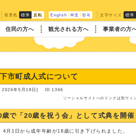
背景色
文字サイズ
標準
反転
English
中文
한국
標準
住民の方へ
観光される方へ
事業者の方
下市町成人式について
2026年5月18日]
ID:1366
ソーシャルサイトへのリンクは別ウィ
0歳で「20歳を祝う会」として式典を開催
年）4月1日から成年年齢が18歳に引き下げられました。