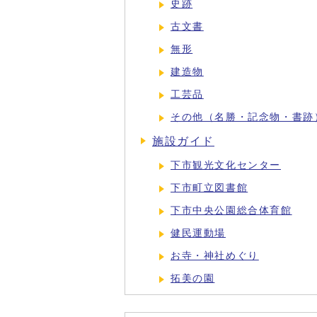
史跡
古文書
無形
建造物
工芸品
その他（名勝・記念物・書跡
施設ガイド
下市観光文化センター
下市町立図書館
下市中央公園総合体育館
健民運動場
お寺・神社めぐり
拓美の園