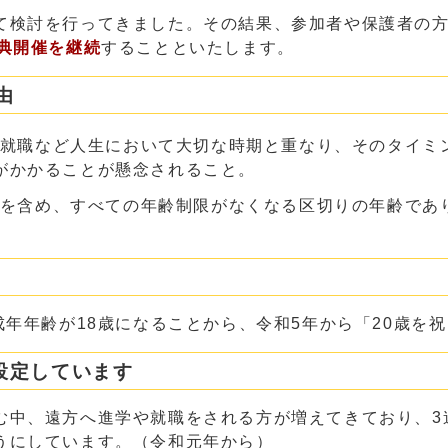
て検討を行ってきました。その結果、参加者や保護者の
典開催を継続
することといたします。
由
や就職など人生において大切な時期と重なり、そのタイミ
がかかることが懸念されること。
煙を含め、すべての年齢制限がなくなる区切りの年齢であ
成年年齢が18歳になることから、令和5年から「20歳を
設定しています
む中、遠方へ進学や就職をされる方が増えてきており、3
うにしています。（令和元年から）