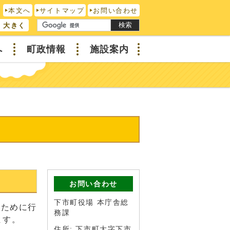
本文へ
サイトマップ
お問い合わせ
検索
大きく
へ
町政情報
施設案内
お問い合わせ
下市町役場 本庁舎総
るために行
務課
ます。
住所: 下市町大字下市