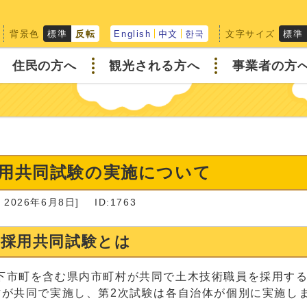
背景色
文字サイズ
標準
反転
English
中文
한국
標準
住民の方へ
観光される方へ
事業者の方
用共同試験の実施について
2026年6月8日]
ID:1763
員採用共同試験とは
下市町を含む県内市町村が共同で土木技術職員を採用す
村が共同で実施し、第2次試験は各自治体が個別に実施し