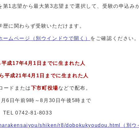
を第1志望から最大第3志望まで選択して、受験の申込み
学歴に関わらず受験いただけます。
ホームページ
（別ウインドウで開く）
をご確認ください
ら平成17年4月1日までに生まれた人
から平成21年4月1日までに生まれた人
ロードまたは
下市町役場
などで配布。
6日午前9時～8月30日午後5時まで
0742-81-8033
te/narakensaiyou/shiken/r8/dobokukyoudou.html
（別ウ