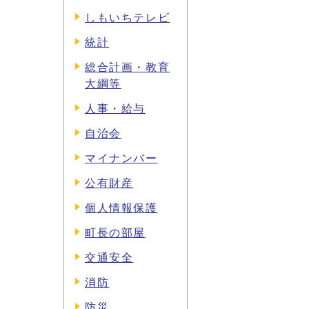
しもいちテレビ
統計
総合計画・教育
大綱等
人事・給与
自治会
マイナンバー
公有財産
個人情報保護
町長の部屋
交通安全
消防
防災