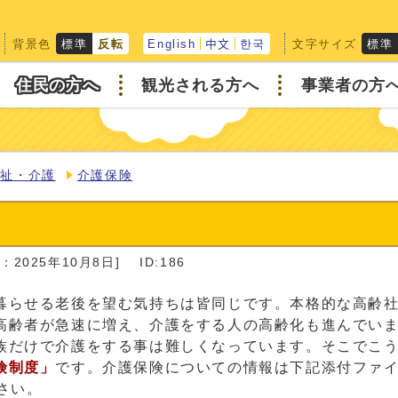
背景色
文字サイズ
標準
反転
English
中文
한국
標準
住民の方へ
観光される方へ
事業者の方
福祉・介護
介護保険
：2025年10月8日]
ID:186
暮らせる老後を望む気持ちは皆同じです。本格的な高齢
高齢者が急速に増え、介護をする人の高齢化も進んでい
族だけで介護をする事は難しくなっています。そこでこ
険制度」
です。介護保険についての情報は下記添付ファ
さい。