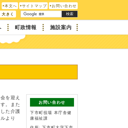
本文へ
サイトマップ
お問い合わせ
検索
大きく
へ
町政情報
施設案内
社会を迎え
お問い合わせ
ます。また
うした介護
下市町役場 本庁舎健
イルより
康福祉課
住所: 下市町大字下市