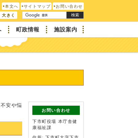
本文へ
サイトマップ
お問い合わせ
検索
大きく
へ
町政情報
施設案内
る不安や悩
お問い合わせ
下市町役場 本庁舎健
康福祉課
住所: 下市町大字下市