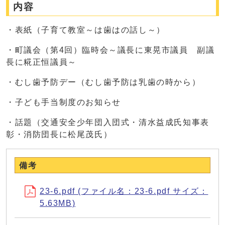
内容
・表紙（子育て教室～は歯はの話し～）
・町議会（第4回）臨時会～議長に東晃市議員 副議
長に糀正恒議員～
・むし歯予防デー（むし歯予防は乳歯の時から）
・子ども手当制度のお知らせ
・話題（交通安全少年団入団式・清水益成氏知事表
彰・消防団長に松尾茂氏）
備考
23-6.pdf (ファイル名：23-6.pdf サイズ：
5.63MB)