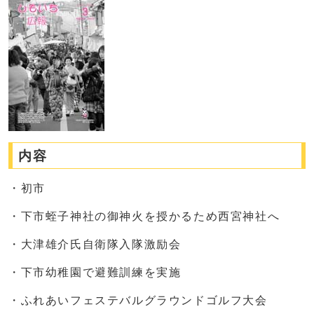
内容
・初市
・下市蛭子神社の御神火を授かるため西宮神社へ
・大津雄介氏自衛隊入隊激励会
・下市幼稚園で避難訓練を実施
・ふれあいフェステバルグラウンドゴルフ大会