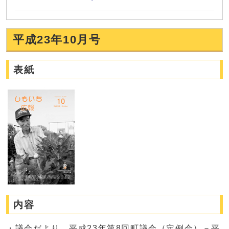
平成23年10月号
表紙
内容
・議会だより 平成23年第8回町議会（定例会）－平