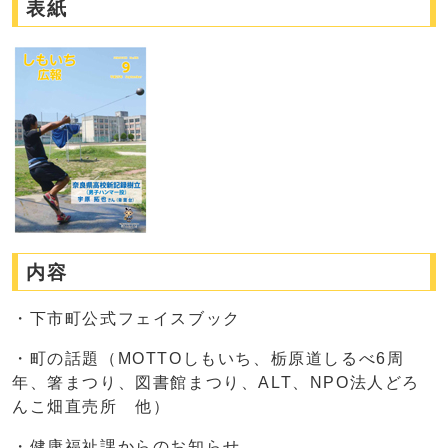
表紙
内容
・下市町公式フェイスブック
・町の話題（MOTTOしもいち、栃原道しるべ6周
年、箸まつり、図書館まつり、ALT、NPO法人どろ
んこ畑直売所 他）
・健康福祉課からのお知らせ