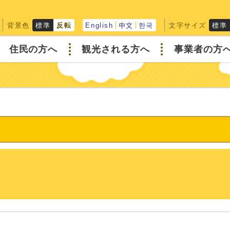
背景色
文字サイズ
標準
反転
English
中文
한국
標準
住民の方へ
観光される方へ
事業者の方