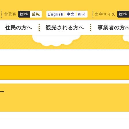
背景色
文字サイズ
標準
反転
English
中文
한국
標準
住民の方へ
観光される方へ
事業者の方
ー